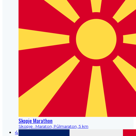
Skopje Marathon
Skopje
· Maraton, Půlmaraton, 5 km
4