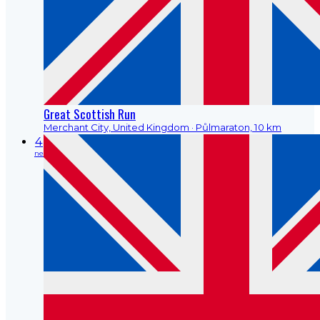
Great Scottish Run
Merchant City, United Kingdom
· Půlmaraton, 10 km
4
ne