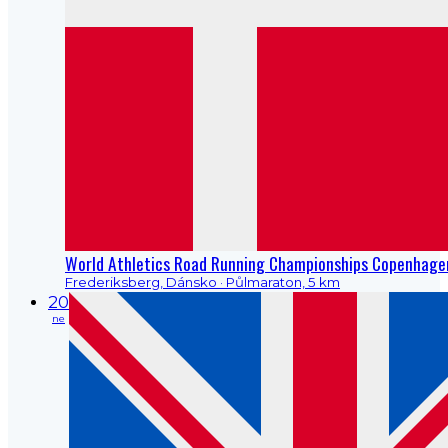
World Athletics Road Running Championships Copenhage
Frederiksberg, Dánsko
· Půlmaraton, 5 km
20
ne