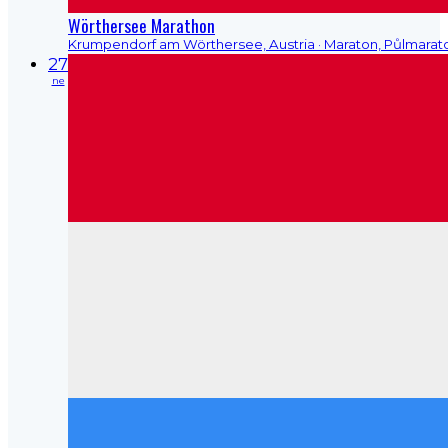
Wörthersee Marathon
Krumpendorf am Wörthersee, Austria
· Maraton, Půlmarat
27
ne