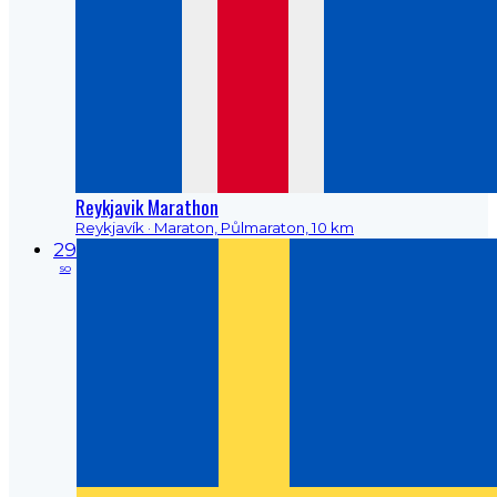
Reykjavik Marathon
Reykjavík
· Maraton, Půlmaraton, 10 km
29
so