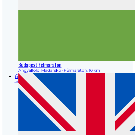
Budapest Félmaraton
Angyalföld, Maďarsko
· Půlmaraton, 10 km
6
ne