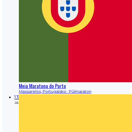
Meia Maratona do Porto
Massarelos, Portugalsko
· Půlmaraton
13
ne