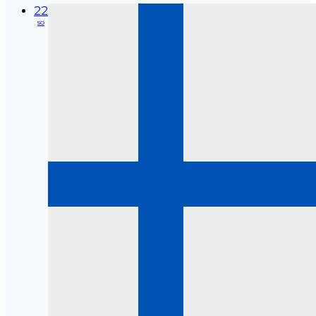
22
so