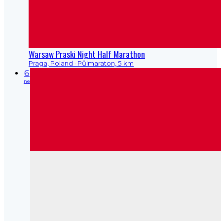
Warsaw Praski Night Half Marathon
Praga, Poland
· Půlmaraton, 5 km
6
ne