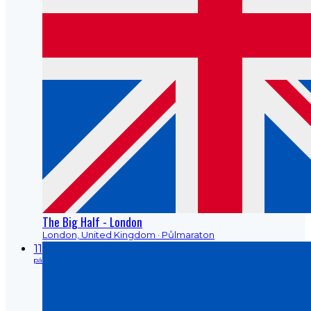
The Big Half - London
London, United Kingdom
· Půlmaraton
11
pá