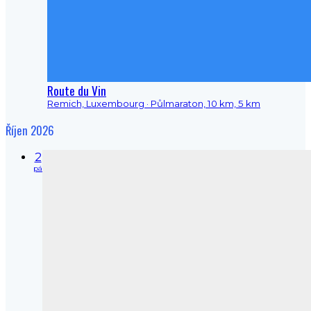
Route du Vin
Remich, Luxembourg
· Půlmaraton, 10 km, 5 km
Říjen 2026
2
pá