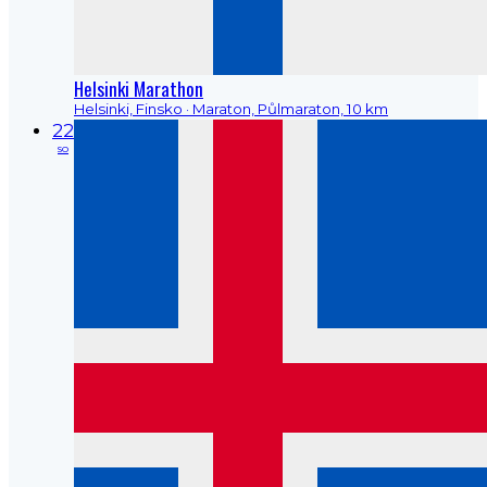
Helsinki Marathon
Helsinki, Finsko
· Maraton, Půlmaraton, 10 km
22
so