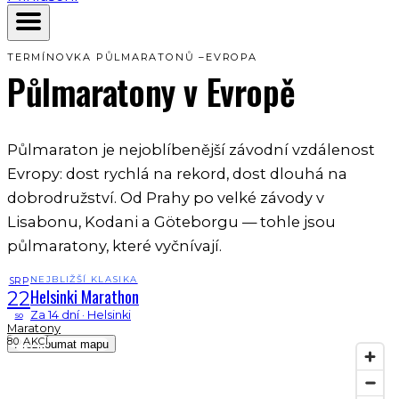
TERMÍNOVKA PŮLMARATONŮ –
EVROPA
Půlmaratony
v Evropě
Půlmaraton je nejoblíbenější závodní vzdálenost
Evropy: dost rychlá na rekord, dost dlouhá na
dobrodružství. Od Prahy po velké závody v
Lisabonu, Kodani a Göteborgu — tohle jsou
půlmaratony, které vyčnívají.
NEJBLIŽŠÍ KLASIKA
SRP
Helsinki Marathon
22
Za 14 dní · Helsinki
so
Maratony
80 AKCÍ
Prozkoumat mapu