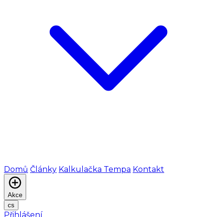
Domů
Články
Kalkulačka Tempa
Kontakt
Akce
cs
Přihlášení