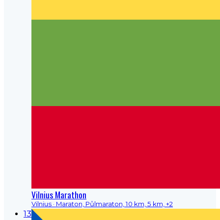
Vilnius Marathon
Vilnius
· Maraton, Půlmaraton, 10 km, 5 km, +2
13