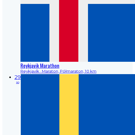
Reykjavik Marathon
Reykjavík
· Maraton, Półmaraton, 10 km
29
so