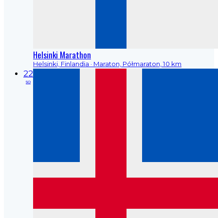
Helsinki Marathon
Helsinki, Finlandia
· Maraton, Półmaraton, 10 km
22
so