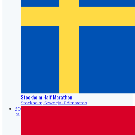
Stockholm Half Marathon
Stockholm, Szwecja
· Półmaraton
30
nd