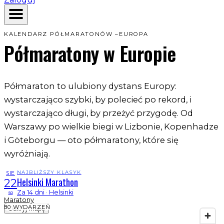
KALENDARZ PÓŁMARATONÓW –
EUROPA
Półmaratony
w Europie
Półmaraton to ulubiony dystans Europy:
wystarczająco szybki, by polecieć po rekord, i
wystarczająco długi, by przeżyć przygodę. Od
Warszawy po wielkie biegi w Lizbonie, Kopenhadze
i Göteborgu — oto półmaratony, które się
wyróżniają.
NAJBLIŻSZY KLASYK
SIE
Helsinki Marathon
22
Za 14 dni · Helsinki
so
Maratony
80 WYDARZEŃ
Odkryj mapę