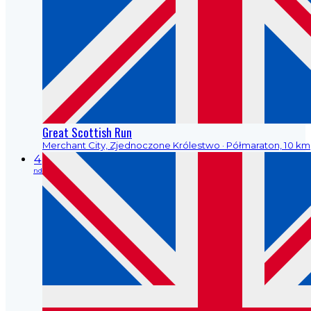
Great Scottish Run
Merchant City, Zjednoczone Królestwo
· Półmaraton, 10 km
4
nd