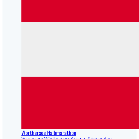
Wörthersee Halbmarathon
Velden am Wörthersee, Austria
· Półmaraton