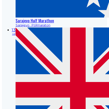
Sarajevo Half Marathon
Sarajevo
· Półmaraton
13
nd