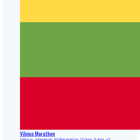
Vilnius Marathon
Vilnius
· Maraton, Półmaraton, 10 km, 5 km, +2