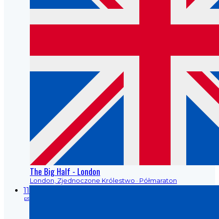
The Big Half - London
London, Zjednoczone Królestwo
· Półmaraton
11
pt