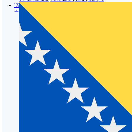
13
nd