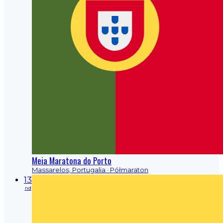
Meia Maratona do Porto
Massarelos, Portugalia
· Półmaraton
13
nd