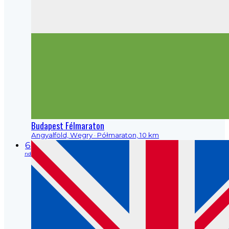
Budapest Félmaraton
Angyalföld, Węgry
· Półmaraton, 10 km
6
nd