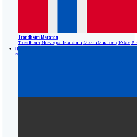
Trondheim Maraton
Trondheim, Norvegia
· Maratona, Mezza Maratona, 10 km, 5
11
ve