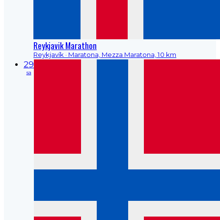
Reykjavik Marathon
Reykjavík
· Maratona, Mezza Maratona, 10 km
29
sa