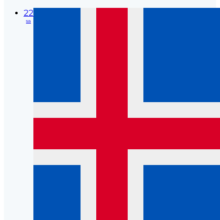
22
sa