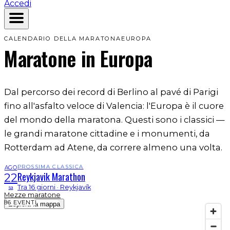
Accedi
CALENDARIO DELLA MARATONA
EUROPA
Maratone
in Europa
Dal percorso dei record di Berlino al pavé di Parigi
fino all'asfalto veloce di Valencia: l'Europa è il cuore
del mondo della maratona. Questi sono i classici —
le grandi maratone cittadine e i monumenti, da
Rotterdam ad Atene, da correre almeno una volta.
PROSSIMA CLASSICA
AGO
Reykjavik Marathon
22
Tra 16 giorni · Reykjavík
sa
Mezze maratone
86 EVENTI
Esplora la mappa