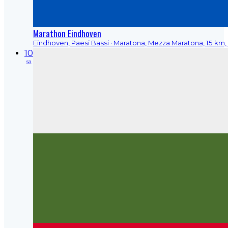
Marathon Eindhoven
Eindhoven, Paesi Bassi
· Maratona, Mezza Maratona, 15 km, 
10
sa