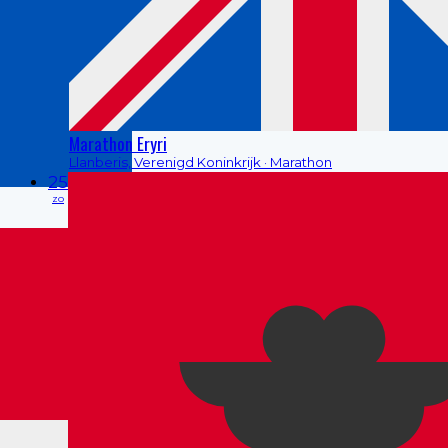
Marathon Eryri
Llanberis, Verenigd Koninkrijk
· Marathon
25
zo