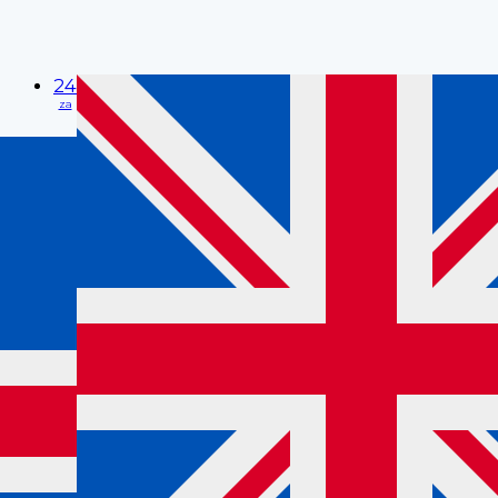
24
za