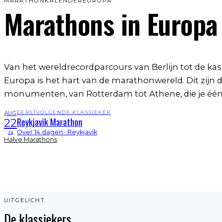
MARATHONKALENDER
EUROPA
Marathons
in Europa
Van het wereldrecordparcours van Berlijn tot de kass
Europa is het hart van de marathonwereld. Dit zijn
monumenten, van Rotterdam tot Athene, die je één
EERSTVOLGENDE KLASSIEKER
AUG
Reykjavik Marathon
22
Over 14 dagen · Reykjavík
za
Halve Marathons
UITGELICHT
De klassiekers