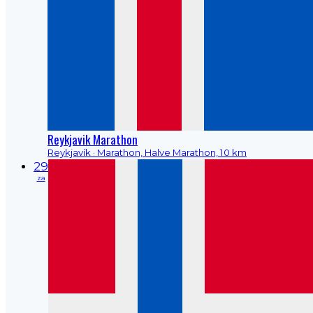
Reykjavik Marathon
Reykjavík
· Marathon, Halve Marathon, 10 km
29
za