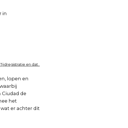
 in
.
Tijdregistratie en dat..
en, lopen en
waarbij
n Ciudad de
mee het
wat er achter dit