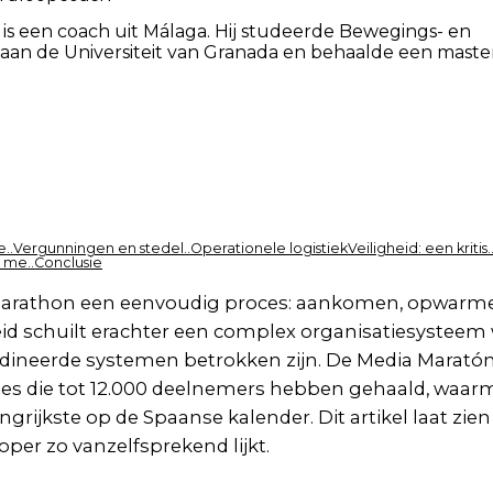
 is een coach uit Málaga. Hij studeerde Bewegings- en
n de Universiteit van Granada en behaalde een master
..
Vergunningen en stedel..
Operationele logistiek
Veiligheid: een kritis.
 me..
Conclusie
ve marathon een eenvoudig proces: aankomen, opwarm
heid schuilt erachter een complex organisatiesysteem 
rdineerde systemen betrokken zijn. De Media Marató
ities die tot 12.000 deelnemers hebben gehaald, waar
rijkste op de Spaanse kalender. Dit artikel laat zien 
per zo vanzelfsprekend lijkt.