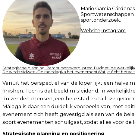
Mario García Cárdenas
Sportwetenschappen aa
sportonderzoek.
Website
·
Instagram
Strategische planning..
Parcoursontwerp: prest..
Budget: de werkelijke
De wedstrijdweek
De racedag
Na het evenement
Wat je écht betaalt
Vanuit het perspectief van de loper lijkt een hal
finishen. Toch is dat beeld misleidend. In werkelijk
duizenden mensen, een hele stad en talloze gecoö
Málaga is daar een duidelijk voorbeeld van, met ed
evenement zich heeft gevestigd als een van de belang
soort evenementen schuilgaat, zodat alles voor de lo
Strategische planning en positionering