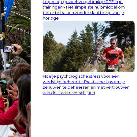
Lopen op gevoel: zo gebruik je RPE in je
trainingen - Het simpelste hulpmiddel om
beter te trainen zonder slaaf te zijn van je
horloge
Hoe je psychologische stress voor een
wedstrijd beheerst - Praktische tips om je
zenuwen te beheersen en met vertrouwen
aan de start te verschijnen