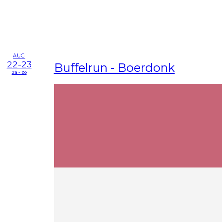
AUG
22-23
Buffelrun - Boerdonk
za - zo