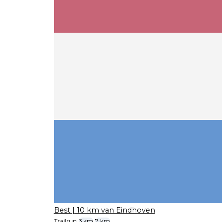
Best
| 10 km van Eindhoven
Trailrun
3 km
7 km