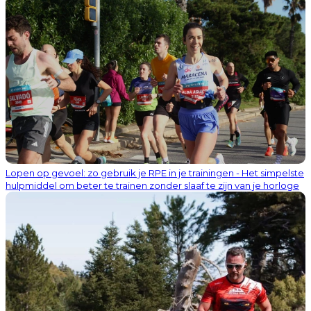
Lopen op gevoel: zo gebruik je RPE in je trainingen - Het simpelste
hulpmiddel om beter te trainen zonder slaaf te zijn van je horloge