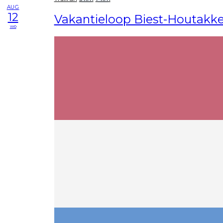
AUG
12
Vakantieloop Biest-Houtakke
wo