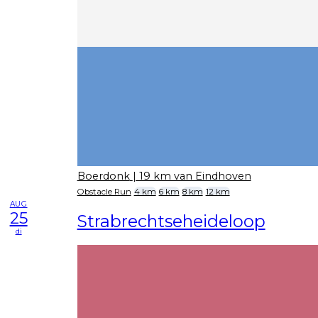
Boerdonk
| 19 km van Eindhoven
Obstacle Run
4 km
6 km
8 km
12 km
AUG
25
Strabrechtseheideloop
di