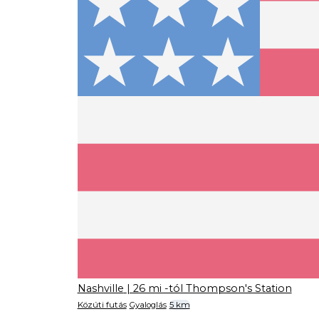
Nashville
| 26 mi -tól Thompson's Station
Közúti futás
Gyaloglás
5 km