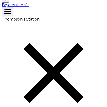
hu
Bejelentkezés
Thompson's Station