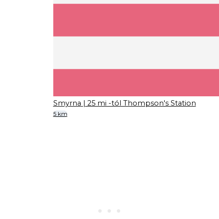
Smyrna
| 25 mi -tól Thompson's Station
5 km