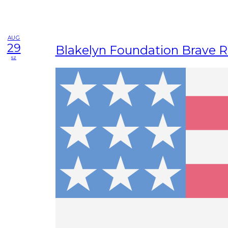
AUG
29
Blakelyn Foundation Brave 
sz