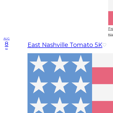
Fr
Köz
AUG
8
East Nashville Tomato 5K
sz