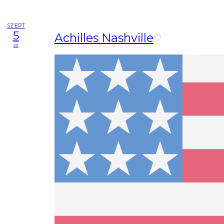
SZEPT
5
Achilles Nashville
sz