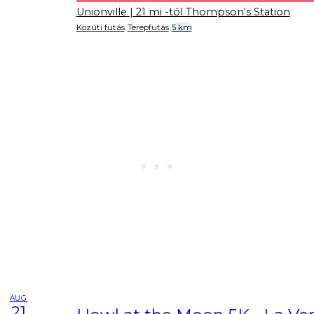
Unionville
| 21 mi -tól Thompson's Station
Közúti futás
Terepfutás
5 km
AUG
21