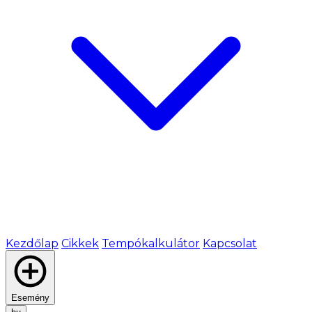
Kezdőlap
Cikkek
Tempókalkulátor
Kapcsolat
Esemény