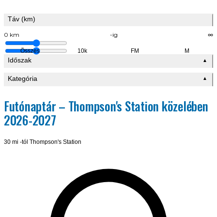
Táv (km)
0 km
-ig
∞
Összes
10k
FM
M
Időszak
▲
Kategória
▲
Futónaptár – Thompson's Station közelében
2026-2027
30 mi -tól Thompson's Station