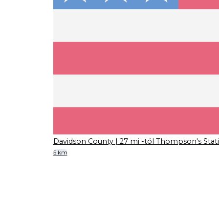
Davidson County
| 27 mi -tól Thompson's Stat
5 km