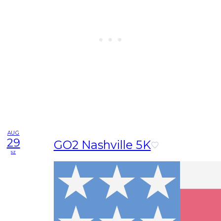
AUG
29
GO2 Nashville 5K
sz