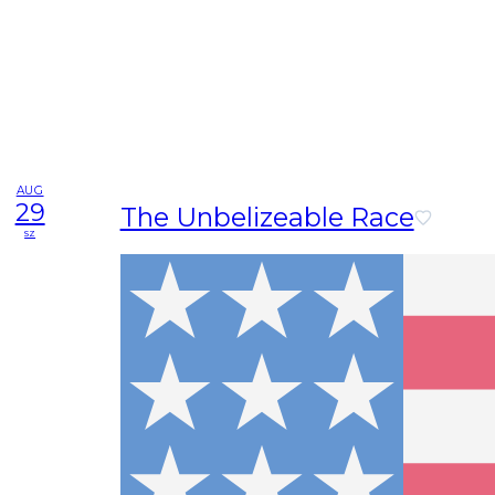
AUG
29
The Unbelizeable Race
sz