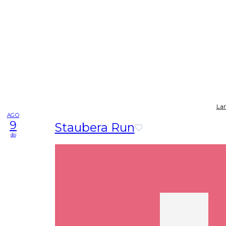
Lan
AGO
9
Staubera Run
do