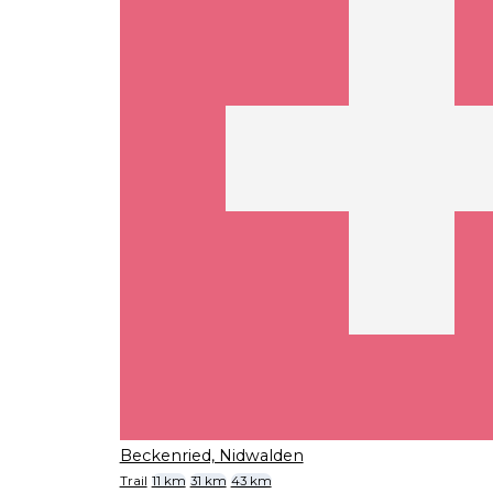
Beckenried, Nidwalden
Trail
11 km
31 km
43 km