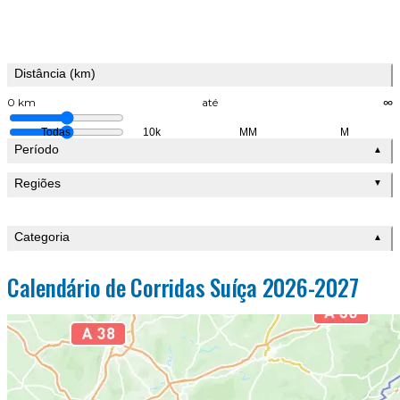
Distância (km)
0 km
até
∞
Todas
10k
MM
M
Período
▲
Regiões
▼
Categoria
▲
Calendário de Corridas Suíça 2026-2027