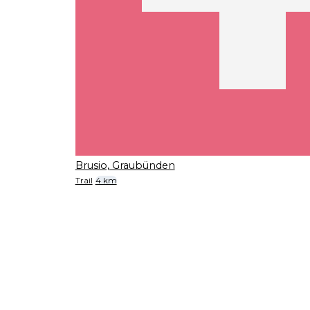
Brusio, Graubünden
Trail
4 km