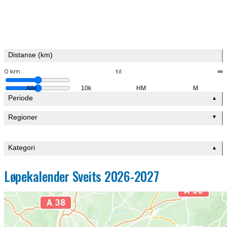
Distanse (km)
0 km
til
∞
Alle
10k
HM
M
Periode
▲
Regioner
▼
Kategori
▲
Løpekalender Sveits 2026-2027