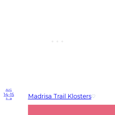
AUG
14-15
Madrisa Trail Klosters
fr - lø