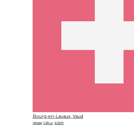
Bourg-en-Lavaux, Vaud
Veiløp
Gåtur
4 km