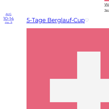
Wa
Ter
AUG
10-14
5-Tage Berglauf-Cup
ma - fr