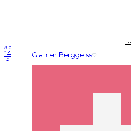
Fam
AUG
14
Glarner Berggeiss
fr