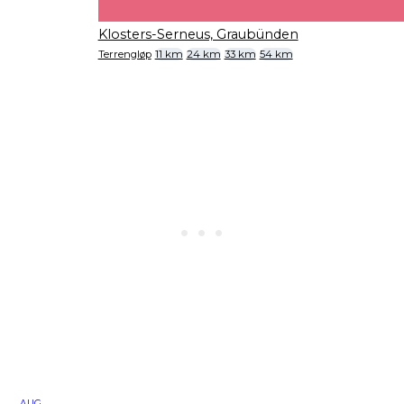
Klosters-Serneus, Graubünden
Terrengløp
11 km
24 km
33 km
54 km
AUG