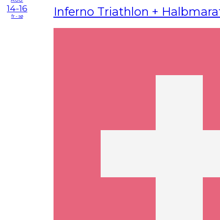
14-16
Inferno Triathlon + Halbmar
fr - sø