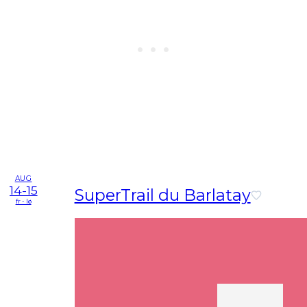
AUG
14-15
SuperTrail du Barlatay
fr - lø