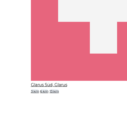
Glarus Süd, Glarus
3 km
6 km
13 km