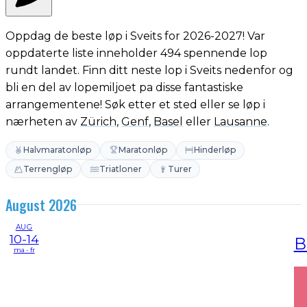
Oppdag de beste løp i Sveits for 2026-2027! Var
oppdaterte liste inneholder 494 spennende lop
rundt landet. Finn ditt neste lop i Sveits nedenfor og
bli en del av lopemiljoet pa disse fantastiske
arrangementene! Søk etter et sted eller se løp i
nærheten av
Zürich
,
Genf
,
Basel
eller
Lausanne
.
Halvmaratonløp
Maratonløp
Hinderløp
Terrengløp
Triatloner
Turer
August 2026
AUG
10-14
B
ma - fr