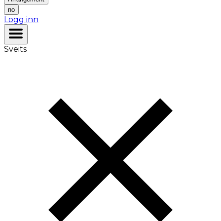
no
Logg inn
Sveits