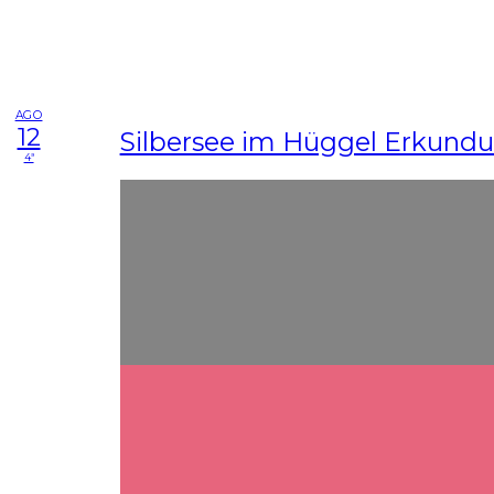
AGO
12
Silbersee im Hüggel Erkundu
4ª