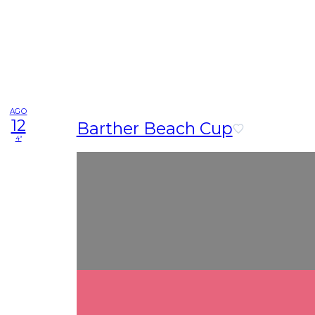
AGO
12
Barther Beach Cup
4ª