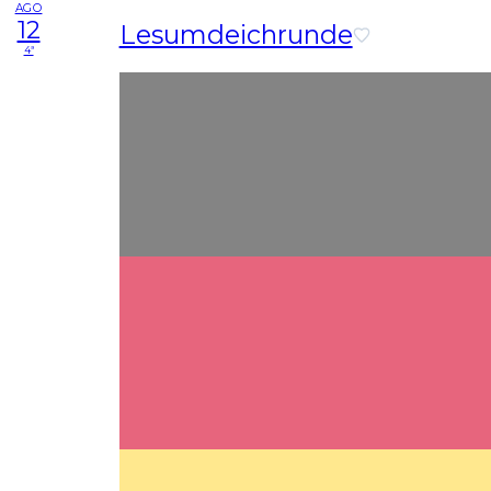
AGO
12
Lesumdeichrunde
4ª