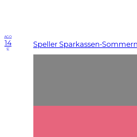
AGO
14
Speller Sparkassen-Sommern
6ª