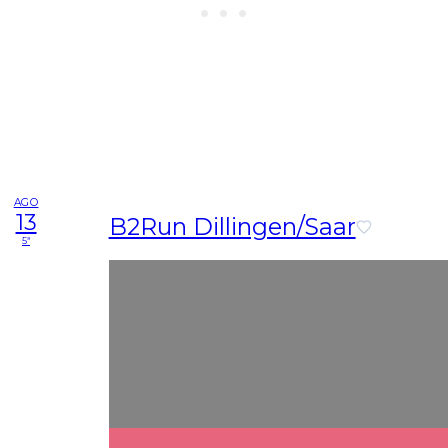
AGO
13
B2Run Dillingen/Saar
5ª