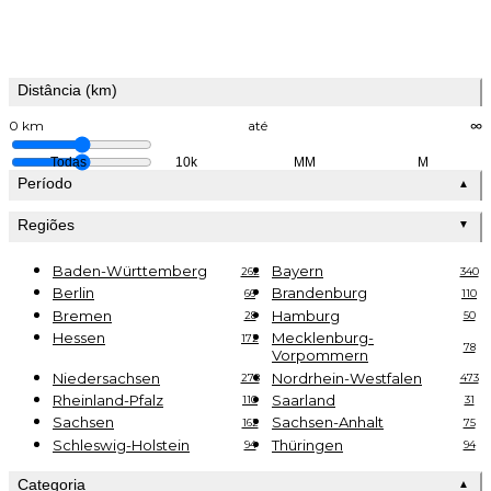
Distância (km)
0 km
até
∞
Todas
10k
MM
M
Período
▲
Regiões
▼
Baden-Württemberg
Bayern
262
340
Berlin
Brandenburg
66
110
Bremen
Hamburg
28
50
Hessen
Mecklenburg-
172
78
Vorpommern
Niedersachsen
Nordrhein-Westfalen
278
473
Rheinland-Pfalz
Saarland
110
31
Sachsen
Sachsen-Anhalt
162
75
Schleswig-Holstein
Thüringen
94
94
Categoria
▲