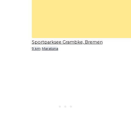
Sportparksee Grambke, Bremen
9 km
Maratona