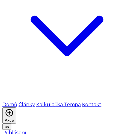
Domů
Články
Kalkulačka Tempa
Kontakt
Akce
cs
Přihlášení