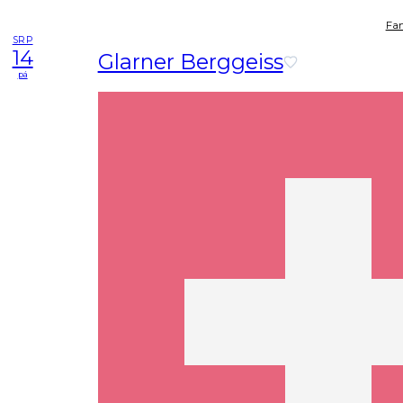
Fam
SRP
14
Glarner Berggeiss
pá