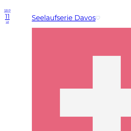
SRP
11
Seelaufserie Davos
út