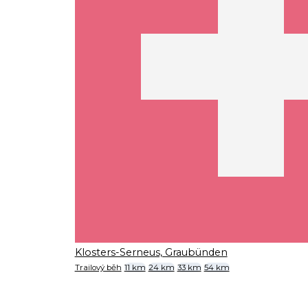
Klosters-Serneus, Graubünden
Trailový běh
11 km
24 km
33 km
54 km