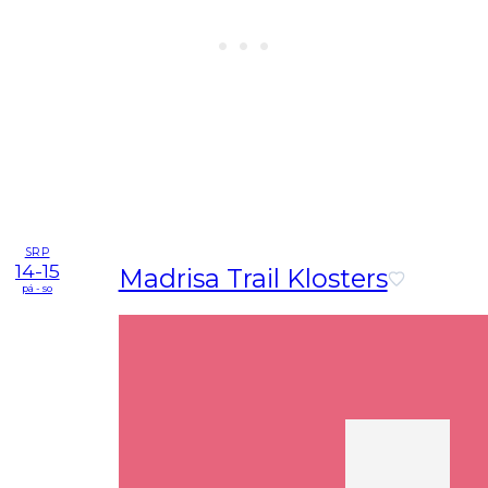
SRP
14-15
Madrisa Trail Klosters
pá - so