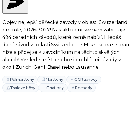
Objev nejlepší běžecké závody v oblasti Switzerland
pro roky 2026-2027! Náš aktuální seznam zahrnuje
494 parádních závodů, které země nabízí. Hledáš
další závod v oblasti Switzerland? Mrkni se na seznam
níže a přidej se k závodníkům na těchto skvělých
akcích! Vyhledej místo nebo si prohlédni závody v
okolí
Zürich
,
Genf
,
Basel
nebo
Lausanne
.
Půlmaratony
Maratony
OCR závody
Trailové běhy
Triatlony
Pochody