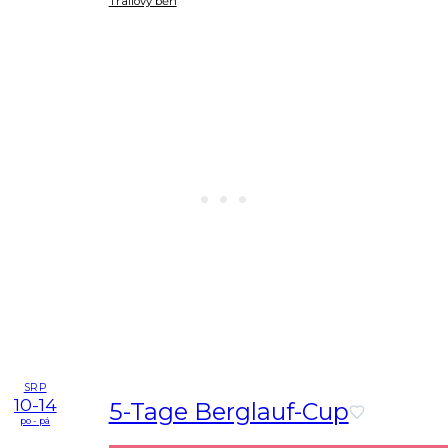
Trailový běh
SRP
10-14
5-Tage Berglauf-Cup
po - pá