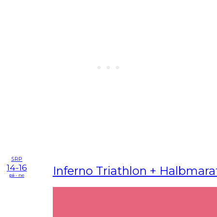
SRP
14-16
Inferno Triathlon + Halbmar
pá - ne