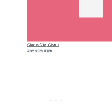
Glarus Süd, Glarus
3 km
6 km
13 km