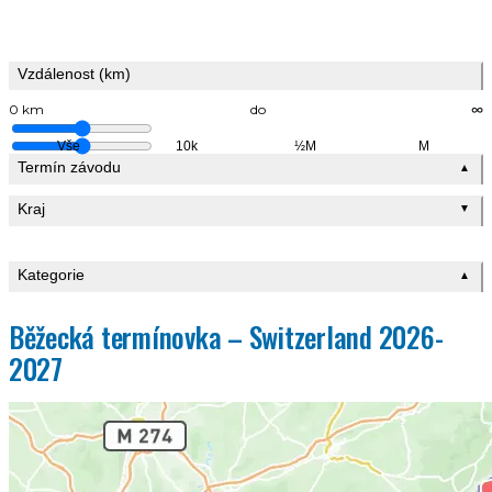
Vzdálenost (km)
0 km
do
∞
Vše
10k
½M
M
Termín závodu
▲
Kraj
▼
Kategorie
▲
Běžecká termínovka – Switzerland 2026-
2027