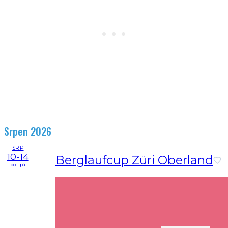
Srpen 2026
SRP
10-14
Berglaufcup Züri Oberland
po - pá