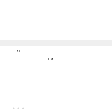
til
HM