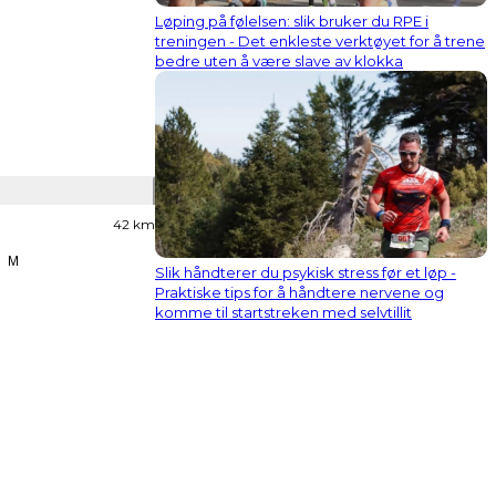
Løping på følelsen: slik bruker du RPE i
treningen - Det enkleste verktøyet for å trene
bedre uten å være slave av klokka
42 km
M
Slik håndterer du psykisk stress før et løp -
Praktiske tips for å håndtere nervene og
komme til startstreken med selvtillit