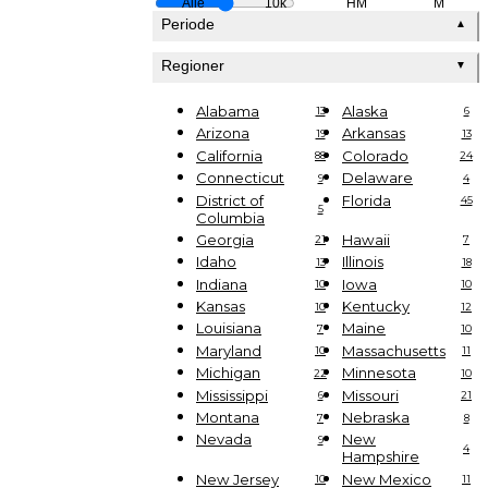
Alle
10k
HM
M
Periode
▲
Regioner
▼
Alabama
Alaska
13
6
Arizona
Arkansas
19
13
California
Colorado
88
24
Connecticut
Delaware
9
4
District of
Florida
45
5
Columbia
Georgia
Hawaii
21
7
Idaho
Illinois
13
18
Indiana
Iowa
10
10
Kansas
Kentucky
10
12
Louisiana
Maine
7
10
Maryland
Massachusetts
10
11
Michigan
Minnesota
22
10
Mississippi
Missouri
6
21
Montana
Nebraska
7
8
Nevada
New
9
4
Hampshire
New Jersey
New Mexico
10
11