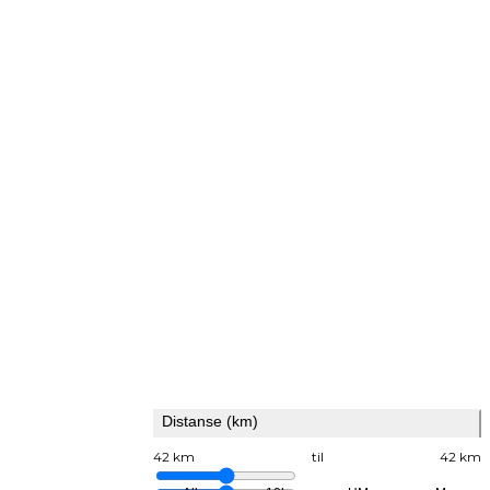
Distanse (km)
42 km
til
42 km