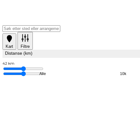
Kart
Filtre
Distanse (km)
42 km
Alle
10k