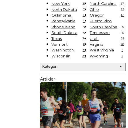
New York
North Carolina
36
27
North Dakota
Ohio
2
25
Oklahoma
Oregon
10
17
Pennsylvania
Puerto Rico
31
Rhode Island
South Carolina
4
16
South Dakota
Tennessee
6
15
Texas
Utah
74
25
Vermont
Virginia
8
20
Washington
West Virginia
39
8
Wisconsin
Wyoming
24
4
Kategori
▲
Artikler