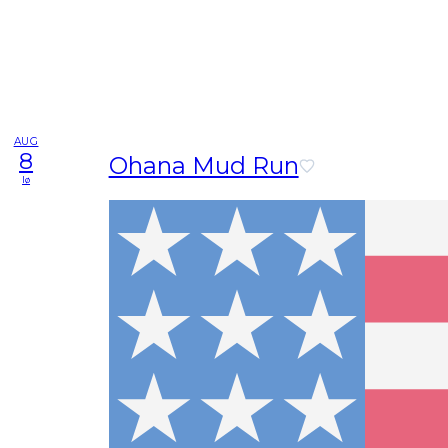
AUG
8
Ohana Mud Run
lø