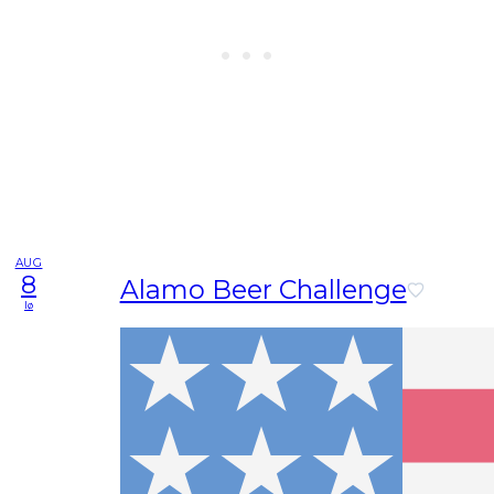
AUG
8
Alamo Beer Challenge
lø