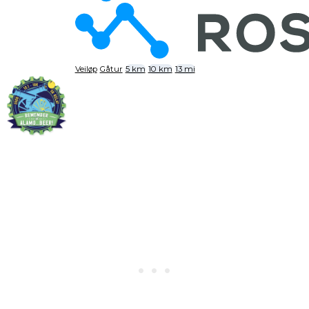
Veiløp
Gåtur
5 km
10 km
13 mi