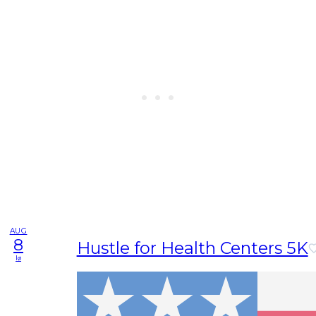
AUG
8
Hustle for Health Centers 5K
lø