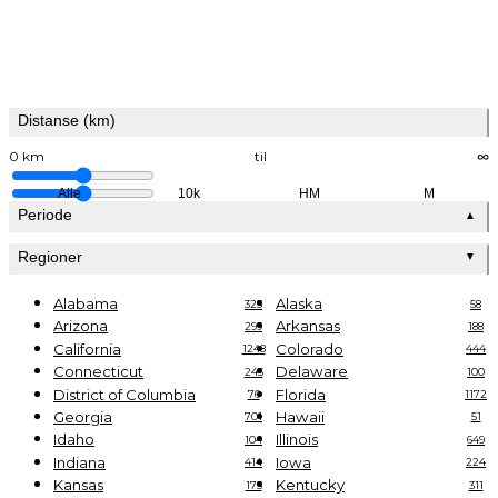
Distanse (km)
0 km
til
∞
Alle
10k
HM
M
Periode
▲
Regioner
▼
Alabama
Alaska
325
58
Arizona
Arkansas
299
188
California
Colorado
1248
444
Connecticut
Delaware
245
100
District of Columbia
Florida
76
1172
Georgia
Hawaii
701
51
Idaho
Illinois
104
649
Indiana
Iowa
414
224
Kansas
Kentucky
175
311