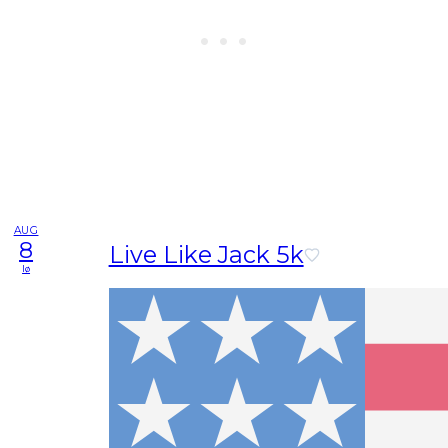
AUG
8
Live Like Jack 5k
lø