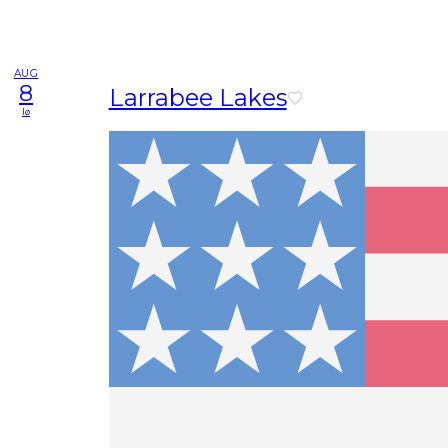
AUG
8
Larrabee Lakes
lø