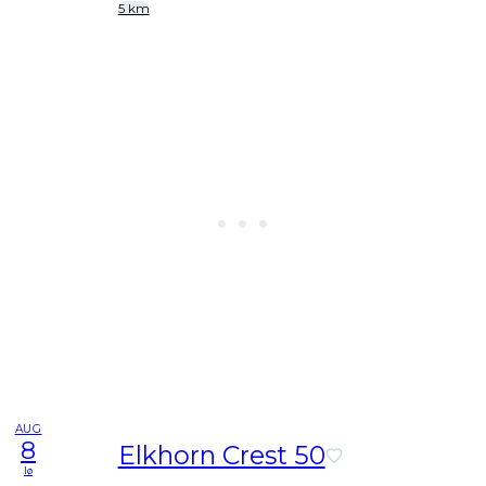
5 km
AUG
8
Elkhorn Crest 50
lø