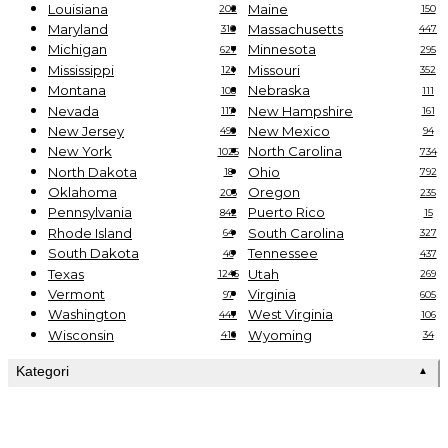
Louisiana
Maine
202
150
Maryland
Massachusetts
310
447
Michigan
Minnesota
627
295
Mississippi
Missouri
121
352
Montana
Nebraska
108
111
Nevada
New Hampshire
117
161
New Jersey
New Mexico
499
94
New York
North Carolina
1025
734
North Dakota
Ohio
18
792
Oklahoma
Oregon
206
235
Pennsylvania
Puerto Rico
842
15
Rhode Island
South Carolina
64
327
South Dakota
Tennessee
46
437
Texas
Utah
1245
269
Vermont
Virginia
97
605
Washington
West Virginia
447
106
Wisconsin
Wyoming
416
34
Kategori
▲