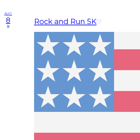
AUG
8
Rock and Run 5K
lø