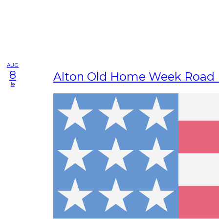
AUG
8
Alton Old Home Week Road
lø