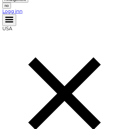
no
Logg inn
USA