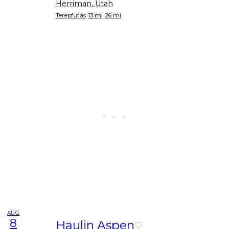
Herriman, Utah
Terepfutás
13 mi
26 mi
AUG
8
Haulin Aspen