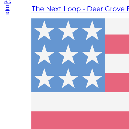
AUG
8
The Next Loop - Deer Grove 
sz