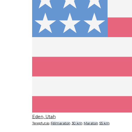
Eden, Utah
Terepfutás
Félmaraton
30 km
Maraton
55 km