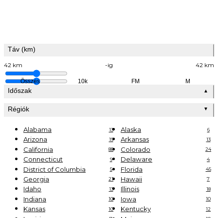
Táv (km)
42 km
-ig
42 km
Összes
10k
FM
M
Időszak
▲
Régiók
▼
Alabama
Alaska
13
6
Arizona
Arkansas
19
13
California
Colorado
88
24
Connecticut
Delaware
9
4
District of Columbia
Florida
5
45
Georgia
Hawaii
21
7
Idaho
Illinois
13
18
Indiana
Iowa
10
10
Kansas
Kentucky
10
12