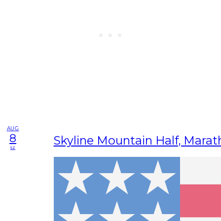
AUG
8
Skyline Mountain Half, Marat
sz