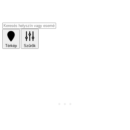
Térkép
Szűrők