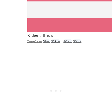
Kildeer, Illinois
Terepfutás
5 km
10 km
...
40 mi
50 mi