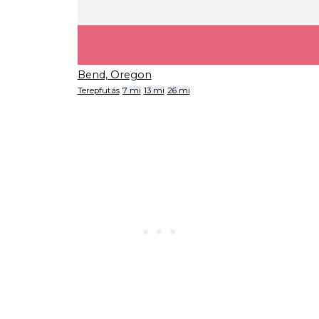
Bend, Oregon
Terepfutás
7 mi
13 mi
26 mi