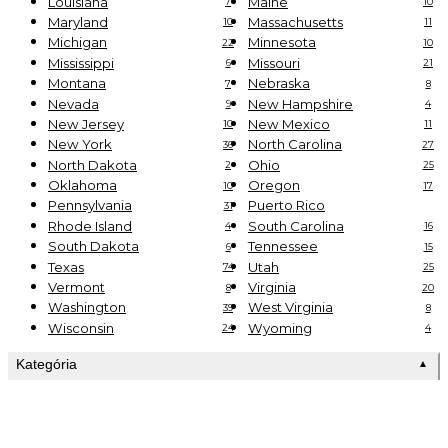
Louisiana
Maine
7
10
Maryland
Massachusetts
10
11
Michigan
Minnesota
22
10
Mississippi
Missouri
6
21
Montana
Nebraska
7
8
Nevada
New Hampshire
9
4
New Jersey
New Mexico
10
11
New York
North Carolina
36
27
North Dakota
Ohio
2
25
Oklahoma
Oregon
10
17
Pennsylvania
Puerto Rico
31
Rhode Island
South Carolina
4
16
South Dakota
Tennessee
6
15
Texas
Utah
74
25
Vermont
Virginia
8
20
Washington
West Virginia
39
8
Wisconsin
Wyoming
24
4
Kategória
▲