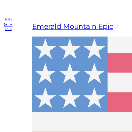
AUG
8-9
Emerald Mountain Epic
sz - v