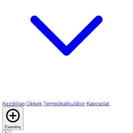
Kezdőlap
Cikkek
Tempókalkulátor
Kapcsolat
Esemény