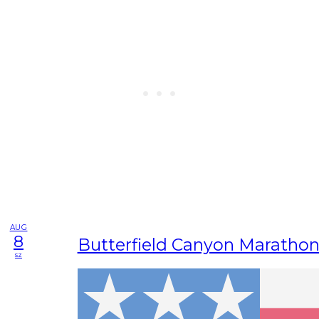
AUG
8
Butterfield Canyon Maratho
sz