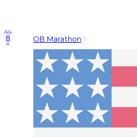
AUG
8
OB Marathon
sz