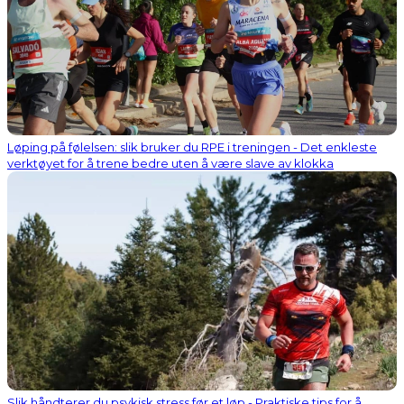
Løping på følelsen: slik bruker du RPE i treningen - Det enkleste
verktøyet for å trene bedre uten å være slave av klokka
Slik håndterer du psykisk stress før et løp - Praktiske tips for å