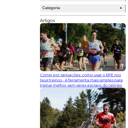
Categoria
▲
Artigos
Correr por sensações: como usar o RPE nos
teus treinos - A ferramenta mais simples para
treinar melhor sem seres escravo do relógio