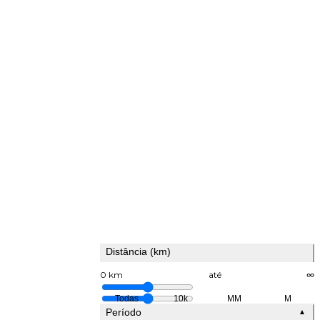
Distância (km)
0 km
até
∞
Todas
10k
MM
M
Período
▲