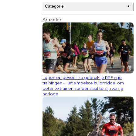
Categorie
▲
Artikelen
Lopen op gevoel: zo gebruik je RPE in je
trainingen - Het simpelste hulpmiddel om
beter te trainen zonder slaaf te zijn van je
horloge