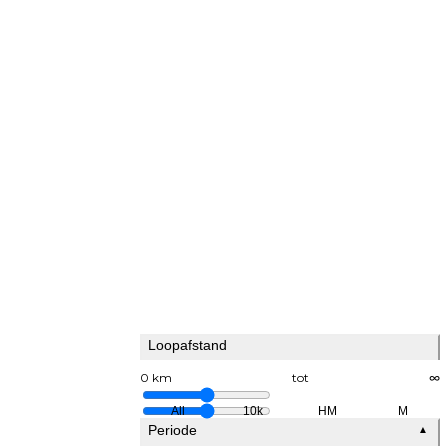
Loopafstand
0 km
tot
∞
All
10k
HM
M
Periode
▲