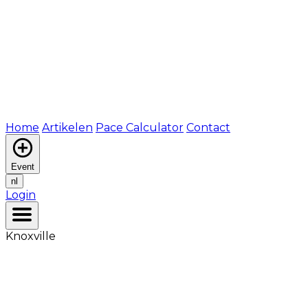
Home
Artikelen
Pace Calculator
Contact
Event
nl
Login
Knoxville