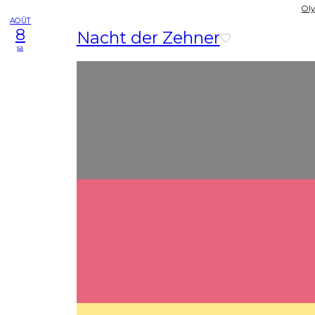
Ol
AOÛT
8
Nacht der Zehner
sa