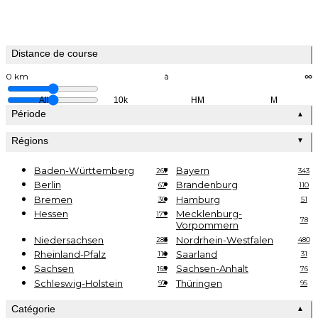
Distance de course
0 km
à
∞
All
10k
HM
M
Période
▲
Régions
▼
Baden-Württemberg
Bayern
267
343
Berlin
Brandenburg
67
110
Bremen
Hamburg
30
51
Hessen
Mecklenburg-
177
78
Vorpommern
Niedersachsen
Nordrhein-Westfalen
283
480
Rheinland-Pfalz
Saarland
116
31
Sachsen
Sachsen-Anhalt
165
76
Schleswig-Holstein
Thüringen
97
95
Catégorie
▲