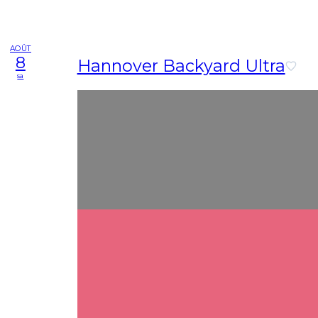
AOÛT
8
Hannover Backyard Ultra
sa