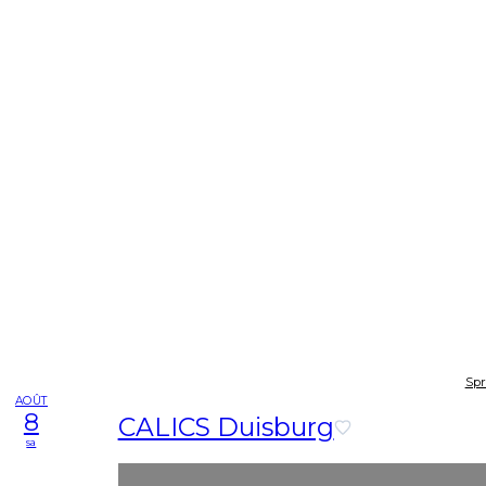
Spr
AOÛT
8
CALICS Duisburg
sa