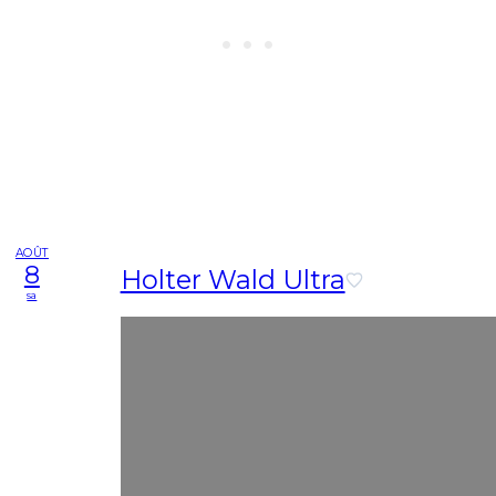
AOÛT
8
Holter Wald Ultra
sa