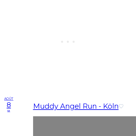
AOÛT
8
Muddy Angel Run - Köln
sa