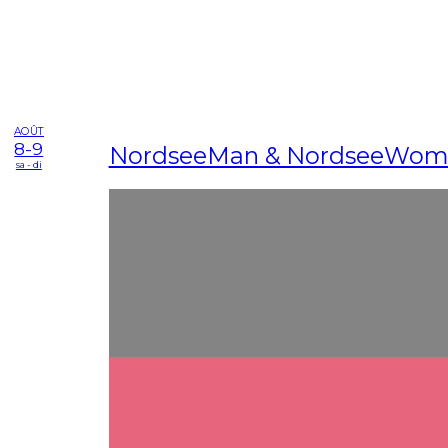
AOÛT
8-9
NordseeMan & NordseeWo
sa - di