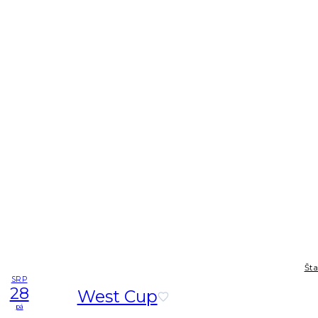
Šta
SRP
28
West Cup
pá