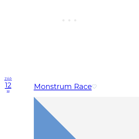
ZÁŘ
12
Monstrum Race
so