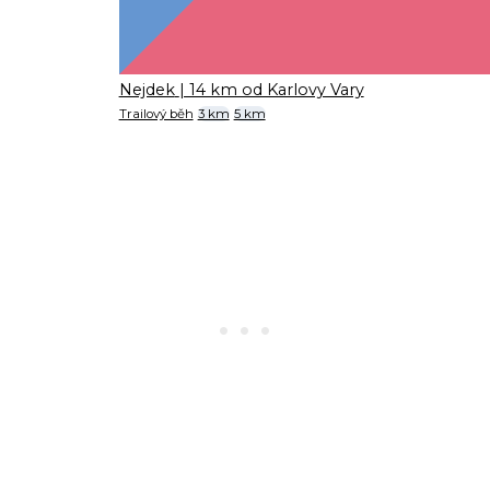
Nejdek
| 14 km od Karlovy Vary
Trailový běh
3 km
5 km