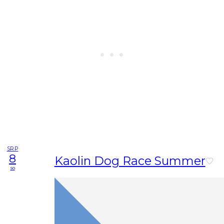
SRP
8
Kaolin Dog Race Summer
so