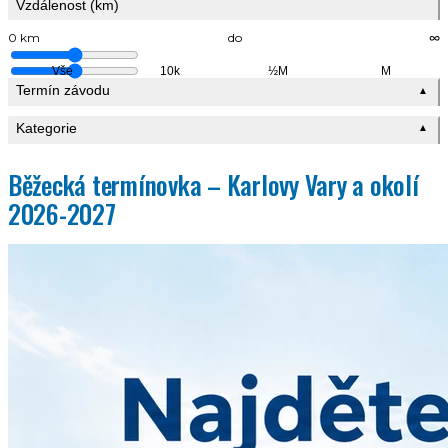
Vzdálenost (km)
0 km
do
∞
Vše
10k
½M
M
Termín závodu
▲
Kategorie
▲
Běžecká termínovka – Karlovy Vary a okolí
2026-2027