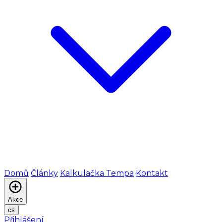
Domů
Články
Kalkulačka Tempa
Kontakt
Akce
cs
Přihlášení