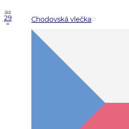
SRP
29
Chodovská vlečka
so