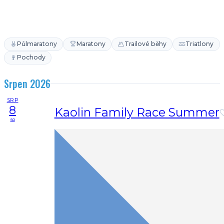
Půlmaratony
Maratony
Trailové běhy
Triatlony
Pochody
Srpen 2026
SRP
8
Kaolin Family Race Summer
so