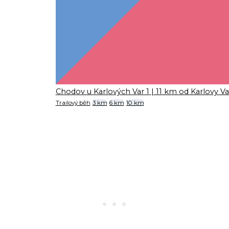
Chodov u Karlových Var 1
| 11 km od Karlovy Va
Trailový běh
3 km
6 km
10 km