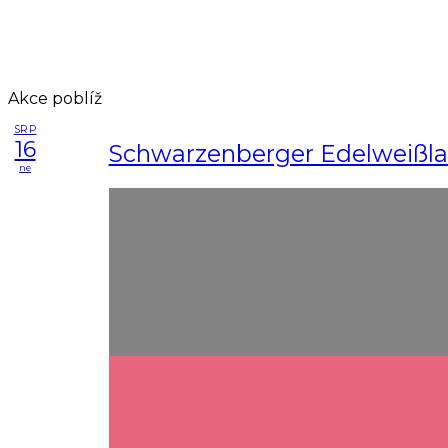
Akce poblíž
SRP
16
Schwarzenberger Edelweißla
ne