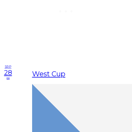
SRP
28
West Cup
pá