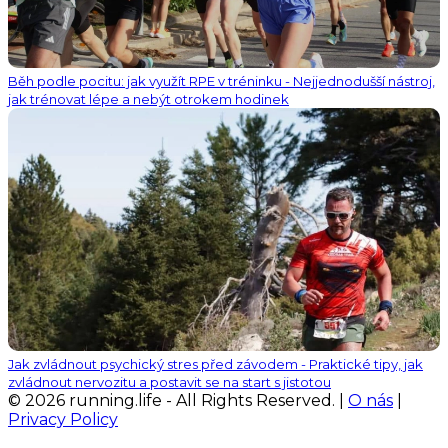
Běh podle pocitu: jak využít RPE v tréninku - Nejjednodušší nástroj,
jak trénovat lépe a nebýt otrokem hodinek
Jak zvládnout psychický stres před závodem - Praktické tipy, jak
zvládnout nervozitu a postavit se na start s jistotou
© 2026 running.life - All Rights Reserved. |
O nás
|
Privacy Policy