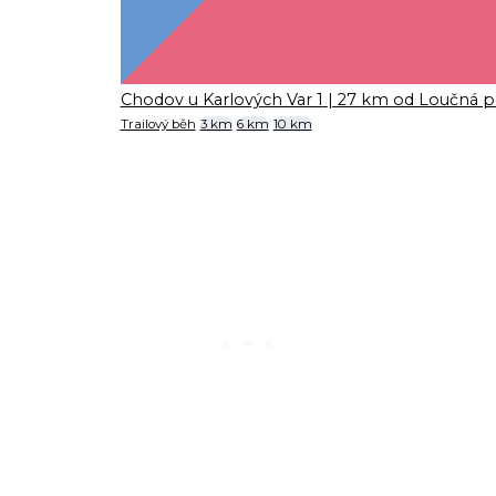
Chodov u Karlových Var 1
| 27 km od Loučná 
Trailový běh
3 km
6 km
10 km