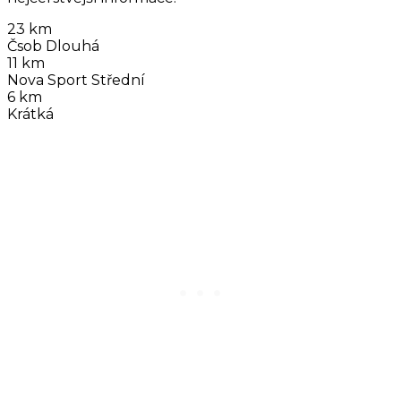
23 km
Čsob Dlouhá
11 km
Nova Sport Střední
6 km
Krátká