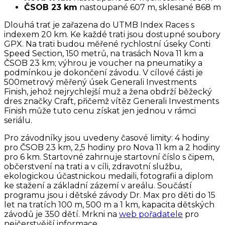
ČSOB 23 km
nastoupané 607 m, sklesané 868 m
Dlouhá trať je zařazena do UTMB Index Races s
indexem 20 km. Ke každé trati jsou dostupné soubory
GPX. Na trati budou měřené rychlostní úseky Conti
Speed Section, 150 metrů, na trasách Nova 11 km a
ČSOB 23 km; výhrou je voucher na pneumatiky a
podmínkou je dokončení závodu. V cílové části je
500metrový měřený úsek Generali Investments
Finish, jehož nejrychlejší muž a žena obdrží běžecký
dres značky Craft, přičemž vítěz Generali Investments
Finish může tuto cenu získat jen jednou v rámci
seriálu.
Pro závodníky jsou uvedeny časové limity: 4 hodiny
pro ČSOB 23 km, 2,5 hodiny pro Nova 11 km a 2 hodiny
pro 6 km. Startovné zahrnuje startovní číslo s čipem,
občerstvení na trati a v cíli, zdravotní službu,
ekologickou účastnickou medaili, fotografii a diplom
ke stažení a základní zázemí v areálu. Součástí
programu jsou i dětské závody Dr. Max pro děti do 15
let na tratích 100 m, 500 m a 1 km, kapacita dětských
závodů je 350 dětí. Mrkni na
web pořadatele
pro
nejčerstvější informace.