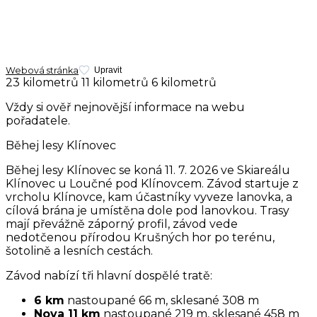
Webová stránka
Upravit
23 kilometrů
11 kilometrů
6 kilometrů
Vždy si ověř nejnovější informace na webu
pořadatele.
Běhej lesy Klínovec
Běhej lesy Klínovec se koná 11. 7. 2026 ve Skiareálu
Klínovec u Loučné pod Klínovcem. Závod startuje z
vrcholu Klínovce, kam účastníky vyveze lanovka, a
cílová brána je umístěna dole pod lanovkou. Trasy
mají převážně záporný profil, závod vede
nedotčenou přírodou Krušných hor po terénu,
šotolině a lesních cestách.
Závod nabízí tři hlavní dospělé tratě:
6 km
nastoupané 66 m, sklesané 308 m
Nova 11 km
nastoupané 219 m, sklesané 458 m