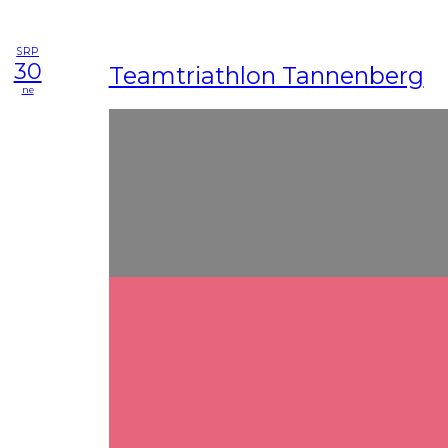
SRP
30
Teamtriathlon Tannenberg
ne