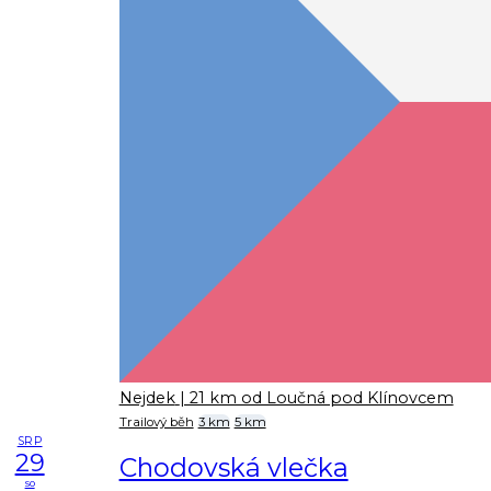
Nejdek
| 21 km od Loučná pod Klínovcem
Trailový běh
3 km
5 km
SRP
29
Chodovská vlečka
so