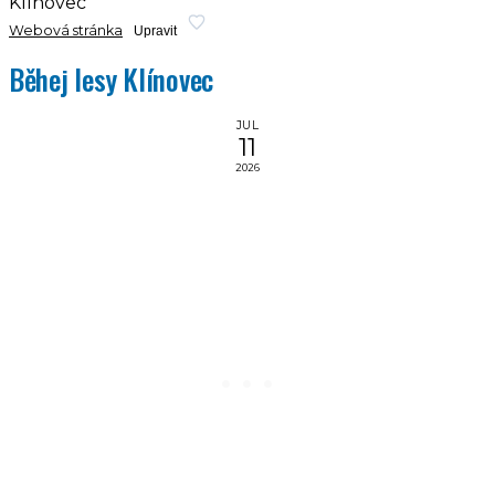
Klínovec
Webová stránka
Upravit
Běhej lesy Klínovec
JUL
11
2026