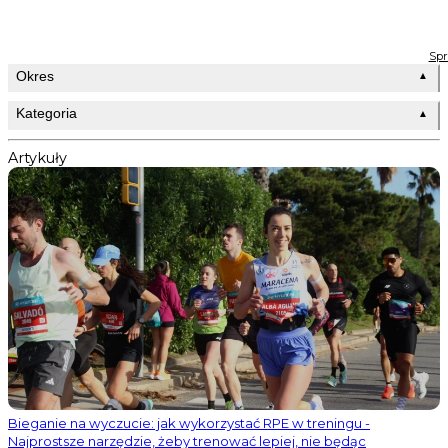
Spr
Okres
▲
Kategoria
▲
Artykuły
Bieganie na wyczucie: jak wykorzystać RPE w treningu -
Najprostsze narzędzie, żeby trenować lepiej, nie będąc