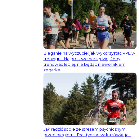
Bieganie na wyczucie: jak wykorzystać RPE w
treningu - Najprostsze narzędzie, żeby
trenować lepiej, nie będąc niewolnikiem
zegarka
Jak radzić sobie ze stresem psychicznym
przed biegiem - Praktyczne wskazówki, jak