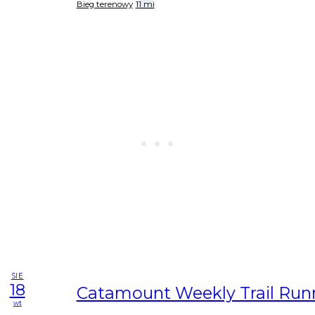
Bieg terenowy
11 mi
SIE
18
Catamount Weekly Trail Run
wt