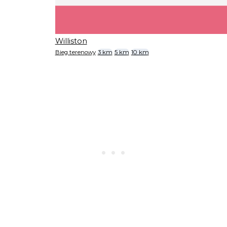
Williston
Bieg terenowy
3 km
5 km
10 km