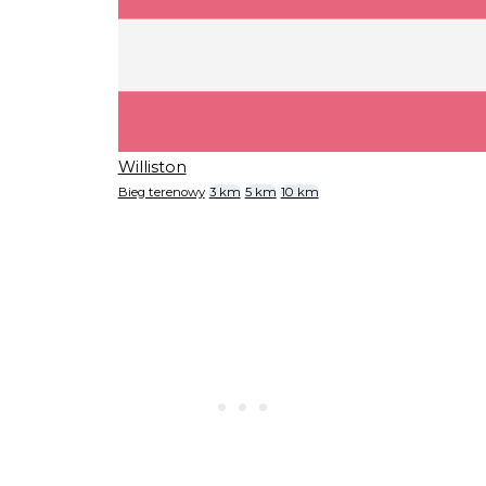
Williston
Bieg terenowy
3 km
5 km
10 km