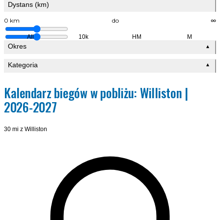
Dystans (km)
0 km
do
∞
All
10k
HM
M
Okres
▲
Kategoria
▲
Kalendarz biegów w pobliżu: Williston |
2026-2027
30 mi z Williston