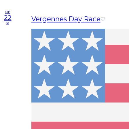
SIE
22
Vergennes Day Race
so