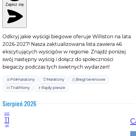
Zapisz się
Odkryj jakie wyścigi biegowe oferuje Williston na lata
2026-2027! Nasza zaktualizowana lista zawiera 46
ekscytujących wyścigów w regionie. Znajdź poniżej
swój następny wyścig i dołącz do społeczności
biegaczy podczas tych świetnych wydarzeń!
Półmaratony
Maratony
Biegi terenowe
Triathlony
Rajdy piesze
Sierpień 2026
SIE
11
C
wt