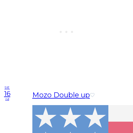
SIE
16
Mozo Double up
nd