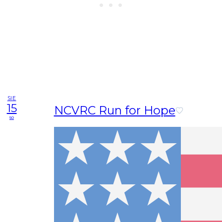
SIE
15
NCVRC Run for Hope
so