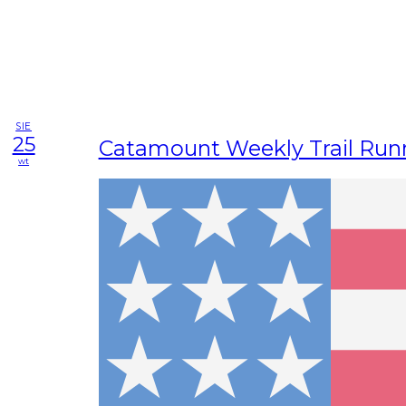
SIE
25
Catamount Weekly Trail Run
wt