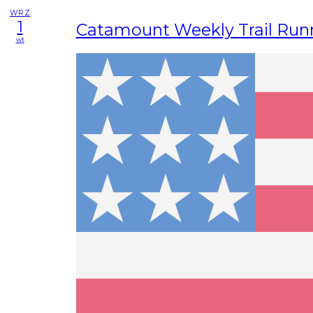
WRZ
1
Catamount Weekly Trail Run
wt