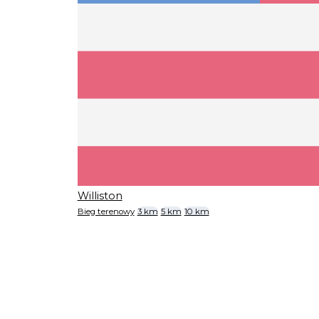
Williston
Bieg terenowy
3 km
5 km
10 km