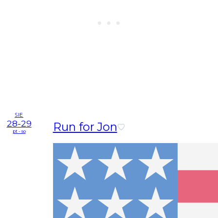
SIE
28-29
Run for Jon
pt - so