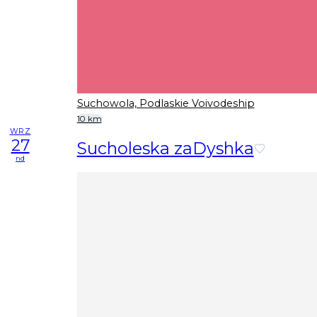
Suchowola, Podlaskie Voivodeship
10 km
WRZ
27
Sucholeska zaDyshka
nd