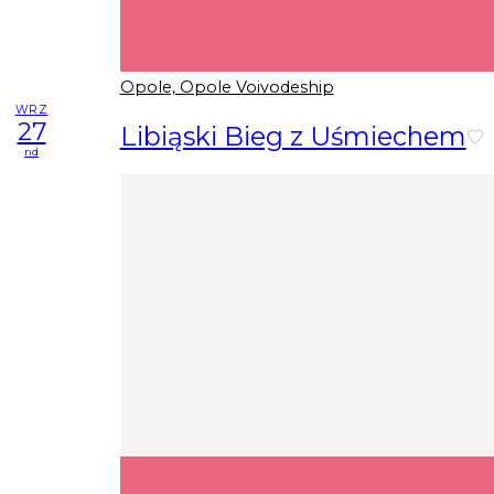
Opole, Opole Voivodeship
WRZ
27
Libiąski Bieg z Uśmiechem
nd