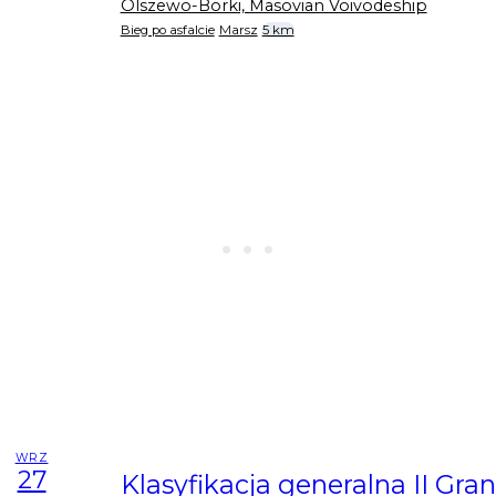
Olszewo-Borki, Masovian Voivodeship
Bieg po asfalcie
Marsz
5 km
WRZ
27
Klasyfikacja generalna II Gra