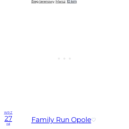
Bieg terenowy
Marsz
10 km
WRZ
27
Family Run Opole
nd