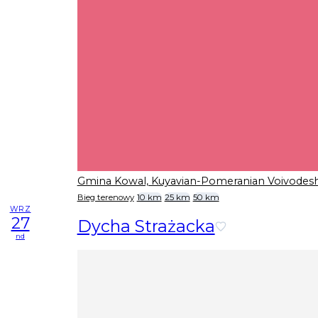
Gmina Kowal, Kuyavian-Pomeranian Voivodes
Bieg terenowy
10 km
25 km
50 km
WRZ
27
Dycha Strażacka
nd