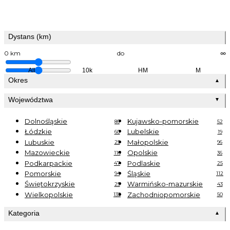
Dystans (km)
0 km
do
∞
All
10k
HM
M
Okres
▲
Województwa
▼
Dolnośląskie
Kujawsko-pomorskie
86
52
Łódzkie
Lubelskie
60
19
Lubuskie
Małopolskie
25
96
Mazowieckie
Opolskie
116
36
Podkarpackie
Podlaskie
47
25
Pomorskie
Śląskie
94
112
Świętokrzyskie
Warmińsko-mazurskie
25
43
Wielkopolskie
Zachodniopomorskie
135
50
Kategoria
▲