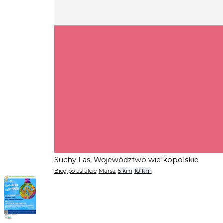
Suchy Las, Województwo wielkopolskie
Bieg po asfalcie
Marsz
5 km
10 km