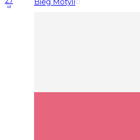
27
Bieg Motyli
nd