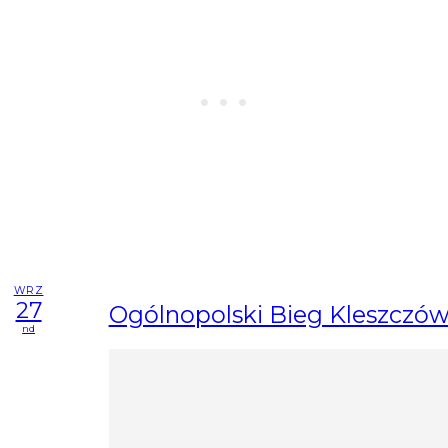
WRZ
27
Ogólnopolski Bieg Kleszczów
nd