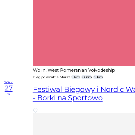
Wolin, West Pomeranian Voivodeship
Bieg po asfalcie
Marsz
5 km
10 km
15 km
WRZ
27
Festiwal Biegowy i Nordic W
nd
- Borki na Sportowo