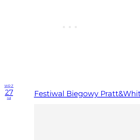
WRZ
27
Festiwal Biegowy Pratt&Whi
nd