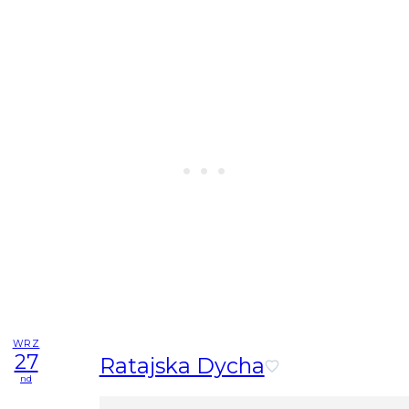
WRZ
27
Ratajska Dycha
nd