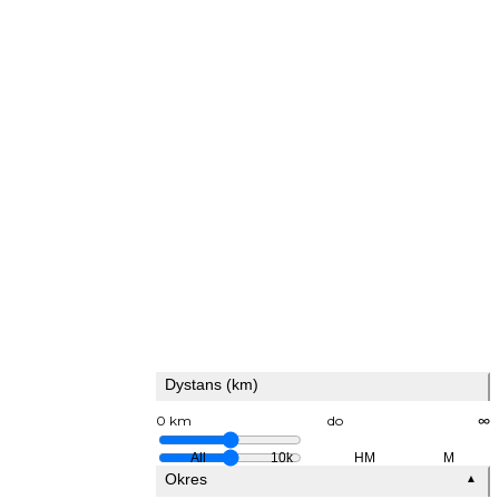
Dystans (km)
0 km
do
∞
All
10k
HM
M
Okres
▲