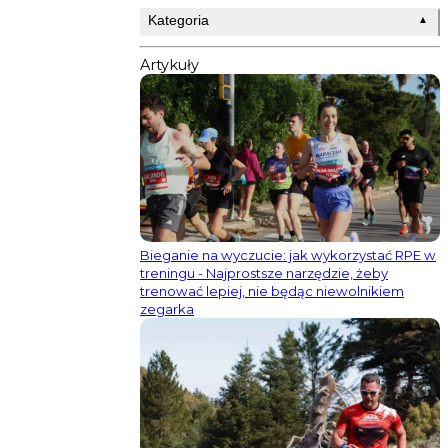
Kategoria
▲
Artykuły
Bieganie na wyczucie: jak wykorzystać RPE w
treningu - Najprostsze narzędzie, żeby
trenować lepiej, nie będąc niewolnikiem
zegarka