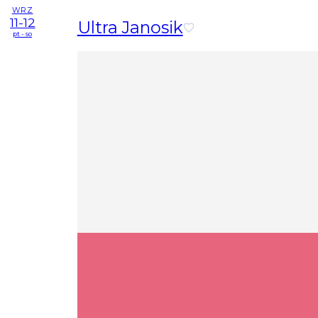
WRZ
11-12
Ultra Janosik
pt - so