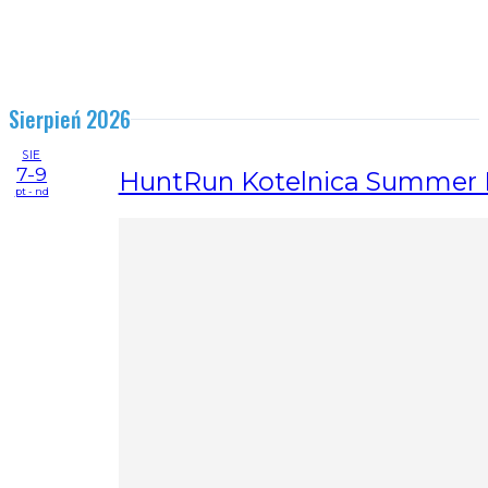
Sierpień 2026
SIE
7-9
HuntRun Kotelnica Summer F
pt - nd