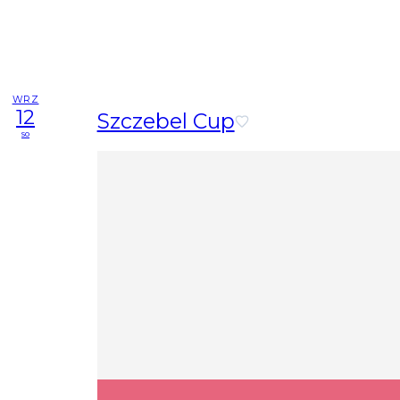
WRZ
12
Szczebel Cup
so