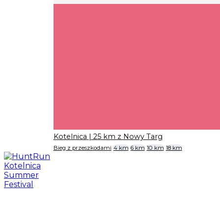
Kotelnica
| 25 km z Nowy Targ
Bieg z przeszkodami
4 km
6 km
10 km
18 km