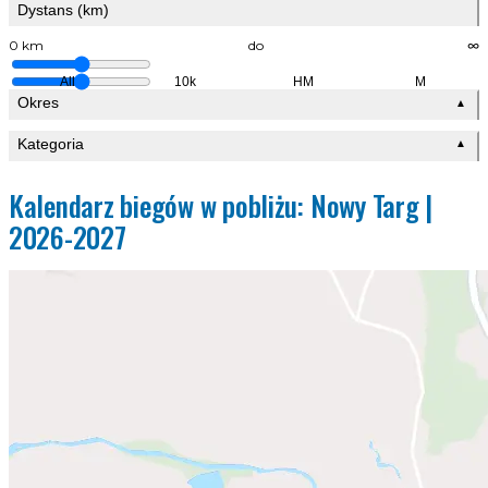
Dystans (km)
0 km
do
∞
All
10k
HM
M
Okres
▲
Kategoria
▲
Kalendarz biegów w pobliżu: Nowy Targ |
2026-2027