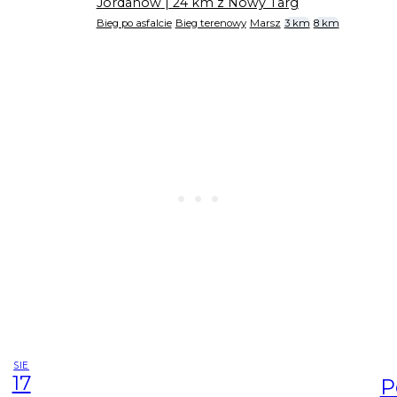
Jordanów
| 24 km z Nowy Targ
Bieg po asfalcie
Bieg terenowy
Marsz
3 km
8 km
SIE
17
P