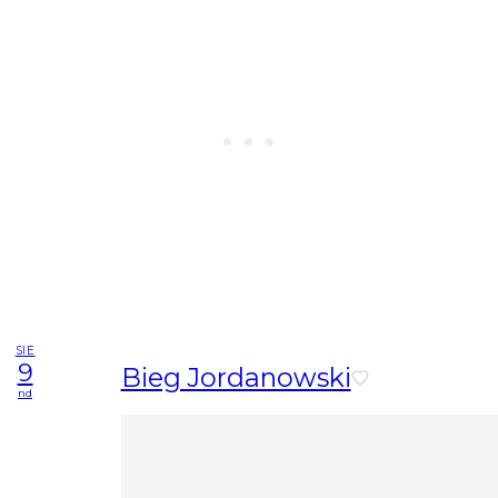
SIE
9
Bieg Jordanowski
nd