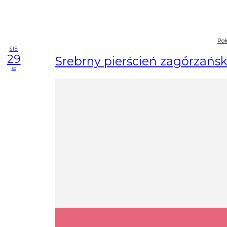
Po
SIE
29
Srebrny pierścień zagórzańsk
so