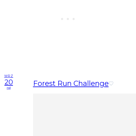
WRZ
20
Forest Run Challenge
nd