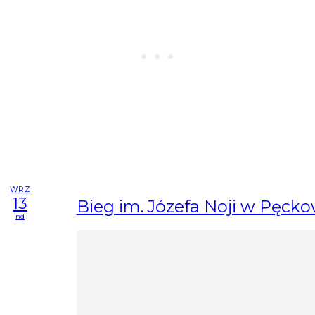
WRZ
13
Bieg im. Józefa Noji w Pęcko
nd