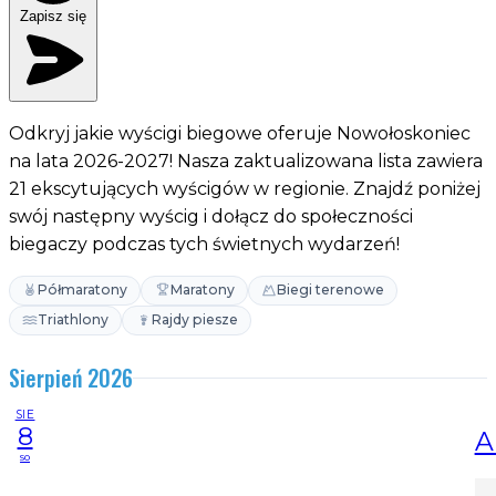
Zapisz się
Odkryj jakie wyścigi biegowe oferuje Nowołoskoniec
na lata 2026-2027! Nasza zaktualizowana lista zawiera
21 ekscytujących wyścigów w regionie. Znajdź poniżej
swój następny wyścig i dołącz do społeczności
biegaczy podczas tych świetnych wydarzeń!
Półmaratony
Maratony
Biegi terenowe
Triathlony
Rajdy piesze
Sierpień 2026
SIE
8
A
so