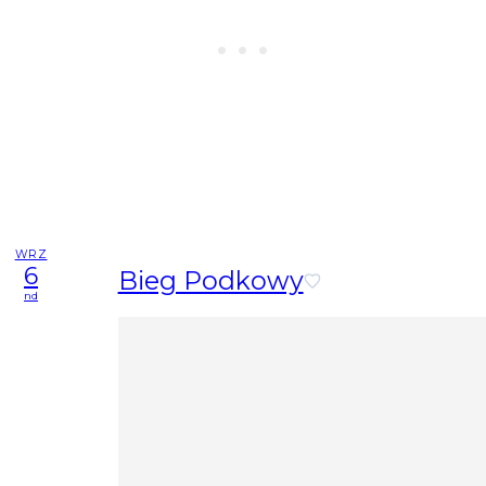
WRZ
6
Bieg Podkowy
nd