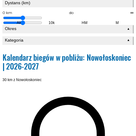
Dystans (km)
0 km
do
∞
All
10k
HM
M
Okres
▲
Kategoria
▲
Kalendarz biegów w pobliżu: Nowołoskoniec
| 2026-2027
30 km z Nowołoskoniec