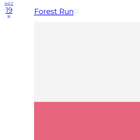
WRZ
19
Forest Run
so