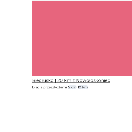
Biedrusko
| 20 km z Nowołoskoniec
Bieg z przeszkodami
5 km
10 km