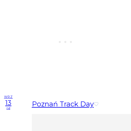
WRZ
13
Poznań Track Day
nd