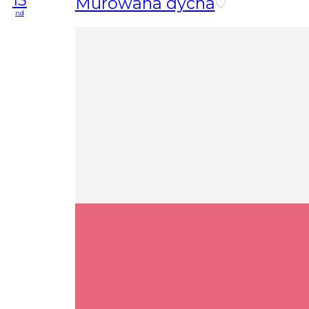
13
Murowana dycha
nd