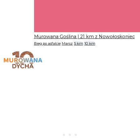
Murowana Goślina
| 21 km z Nowołoskoniec
Bieg po asfalcie
Marsz
5 km
10 km