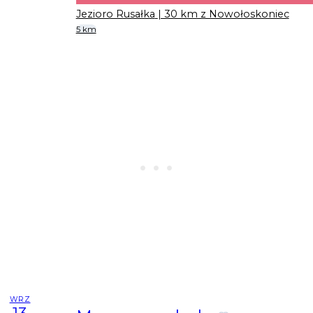
Jezioro Rusałka
| 30 km z Nowołoskoniec
5 km
WRZ