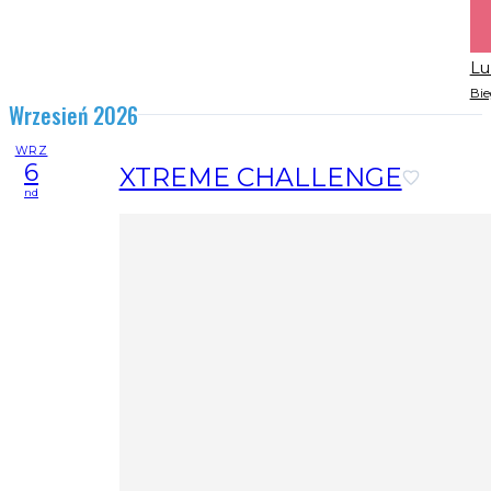
Lu
Bie
Wrzesień 2026
WRZ
6
XTREME CHALLENGE
nd