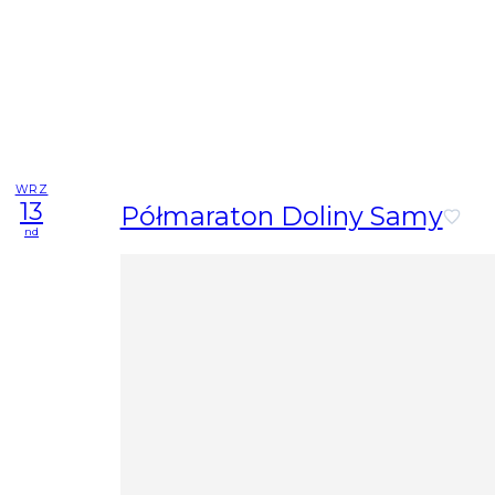
WRZ
13
Półmaraton Doliny Samy
nd