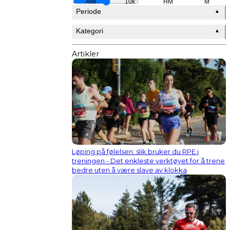
Alle
10k
HM
M
Periode
▲
Kategori
▲
Artikler
Løping på følelsen: slik bruker du RPE i
treningen - Det enkleste verktøyet for å trene
bedre uten å være slave av klokka