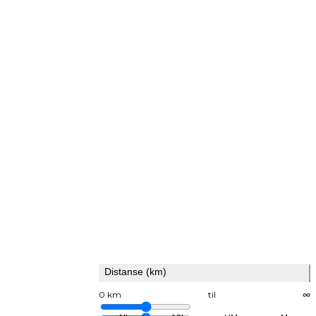
Distanse (km)
0 km
til
∞