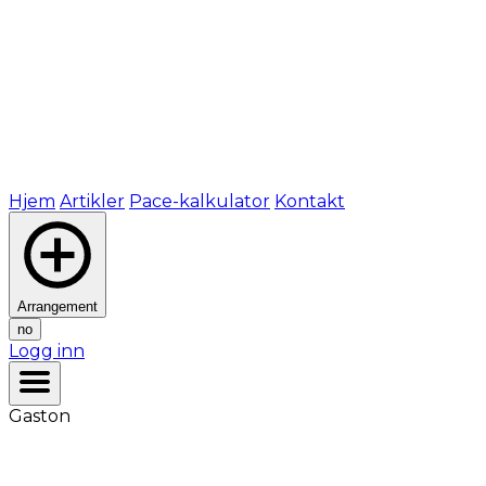
Hjem
Artikler
Pace-kalkulator
Kontakt
Arrangement
no
Logg inn
Gaston