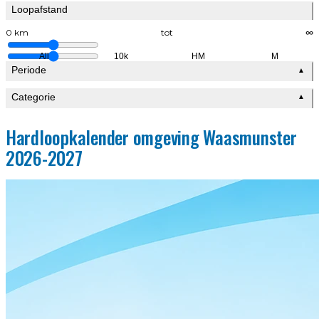
Loopafstand
0 km
tot
∞
All
10k
HM
M
Periode
▲
Categorie
▲
Hardloopkalender omgeving Waasmunster
2026-2027