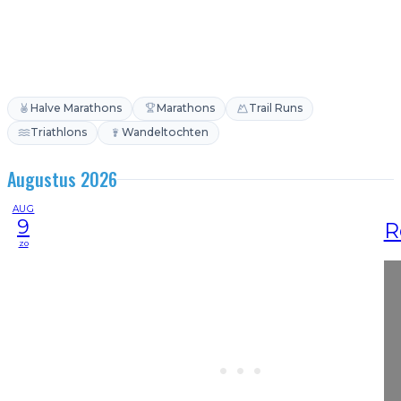
Halve Marathons
Marathons
Trail Runs
Triathlons
Wandeltochten
Augustus 2026
AUG
9
R
zo