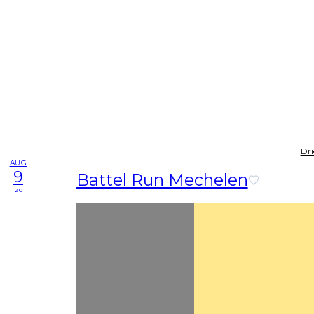
Dri
AUG
9
Battel Run Mechelen
zo