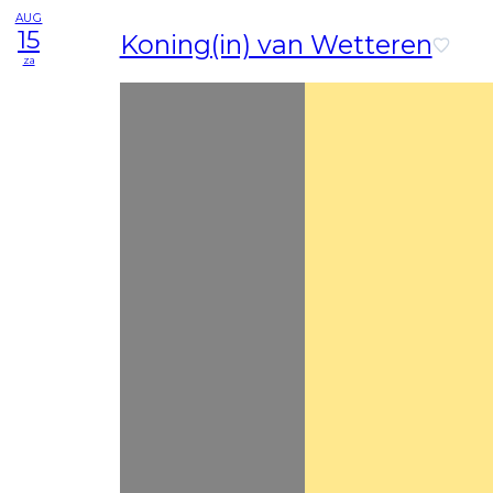
AUG
15
Koning(in) van Wetteren
za