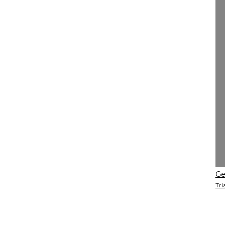
Ge
Tri