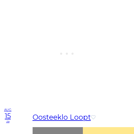
AUG
15
Oosteeklo Loopt
za