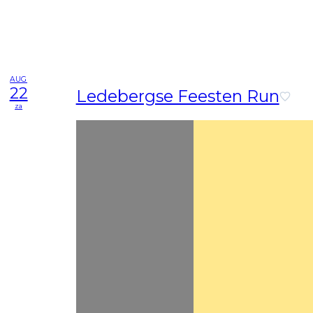
AUG
22
Ledebergse Feesten Run
za