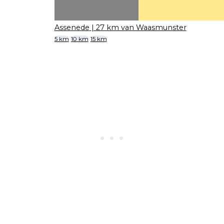
Assenede
| 27 km van Waasmunster
5 km
10 km
15 km