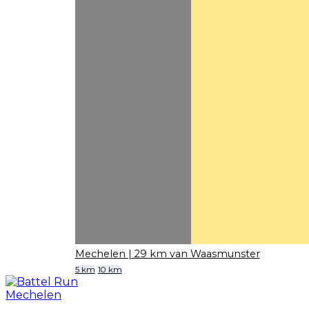
Mechelen
| 29 km van Waasmunster
5 km
10 km