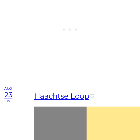
AUG
23
Haachtse Loop
zo