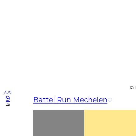
Dri
AUG
9
Battel Run Mechelen
zo