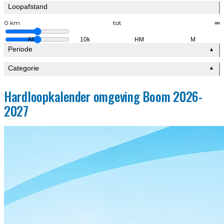
Loopafstand
0 km
tot
∞
All
10k
HM
M
Periode
▲
Categorie
▲
Hardloopkalender omgeving Boom 2026-
2027