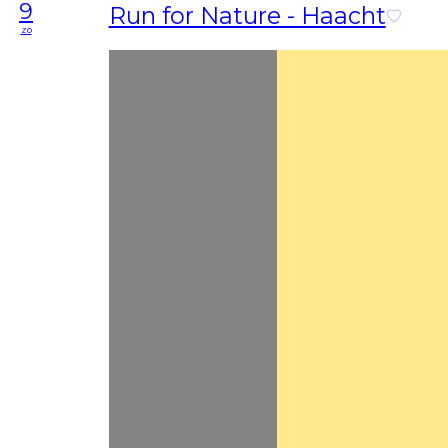
9
Run for Nature - Haacht
zo