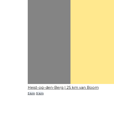
Heist-op-den-Berg
| 25 km van Boom
5 km
9 km