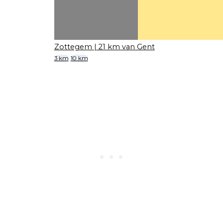
Zottegem
| 21 km van Gent
3 km
10 km