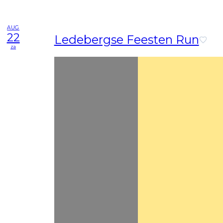
AUG
22
Ledebergse Feesten Run
za