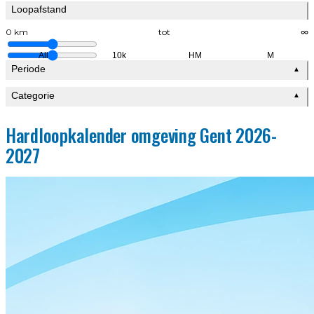
Loopafstand
0 km
tot
∞
All
10k
HM
M
Periode
▲
Categorie
▲
Hardloopkalender omgeving Gent 2026-
2027