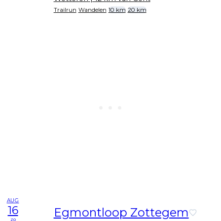
Trailrun
Wandelen
10 km
20 km
AUG
16
Egmontloop Zottegem
zo