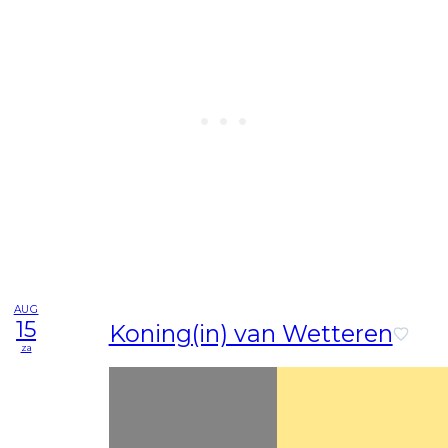
AUG
15
Koning(in) van Wetteren
za