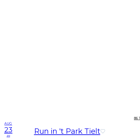
86 
AUG
23
Run in 't Park Tielt
zo