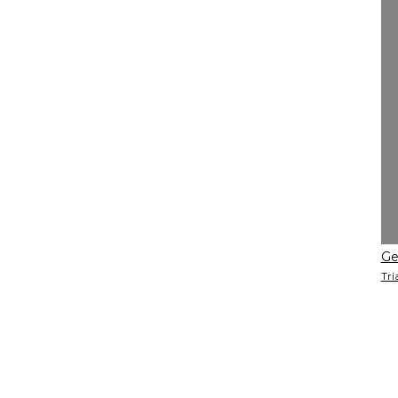
Ge
Tri