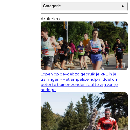
Categorie
▲
Artikelen
Lopen op gevoel: zo gebruik je RPE in je
trainingen - Het simpelste hulpmiddel om
beter te trainen zonder slaaf te zijn van je
horloge