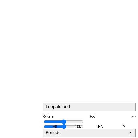
Loopafstand
0 km
tot
∞
All
10k
HM
M
Periode
▲