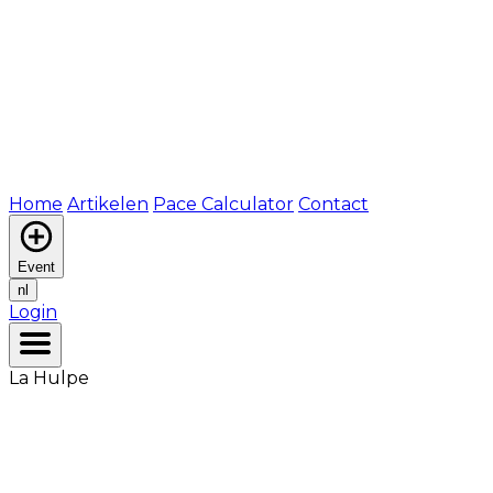
Home
Artikelen
Pace Calculator
Contact
Event
nl
Login
La Hulpe