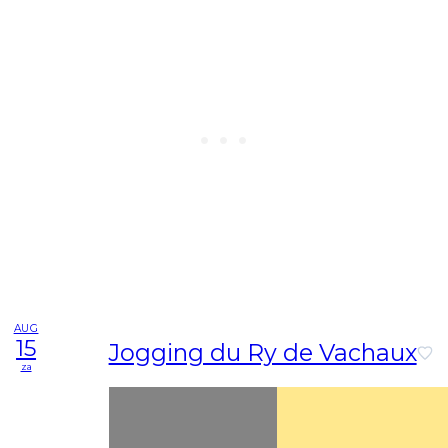
AUG
15
Jogging du Ry de Vachaux
za