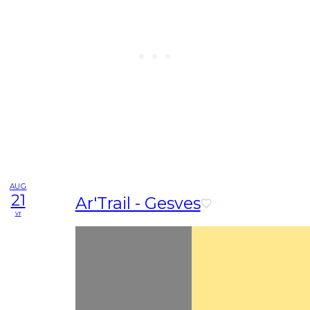
AUG
21
Ar'Trail - Gesves
vr