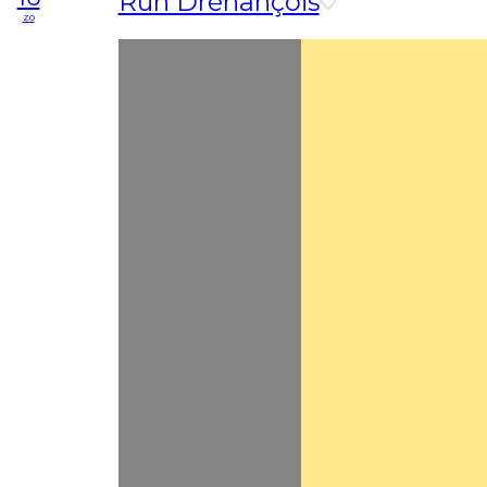
Run Dréhançois
zo