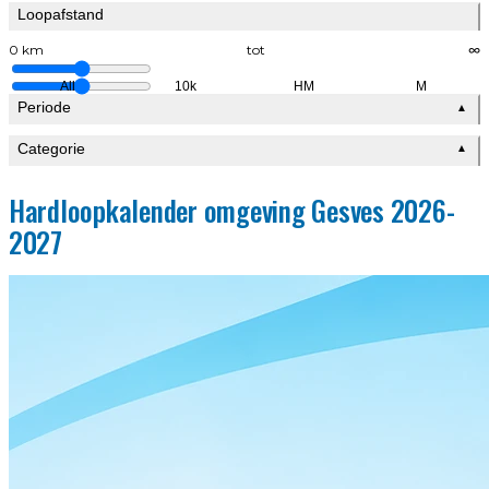
Loopafstand
0 km
tot
∞
All
10k
HM
M
Periode
▲
Categorie
▲
Hardloopkalender omgeving Gesves 2026-
2027