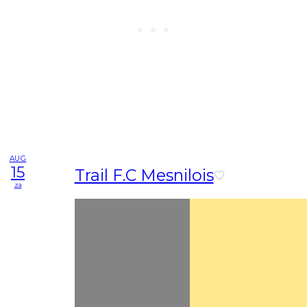
AUG
15
Trail F.C Mesnilois
za