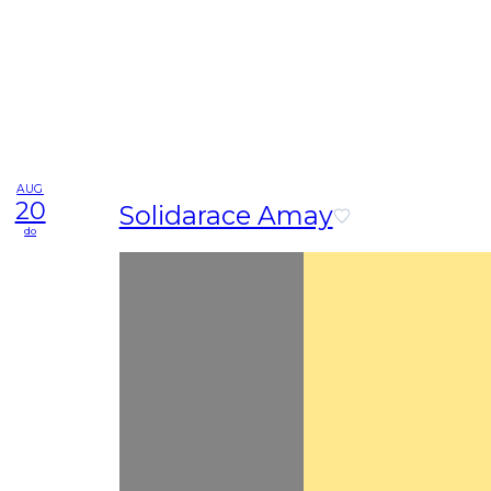
AUG
20
Solidarace Amay
do