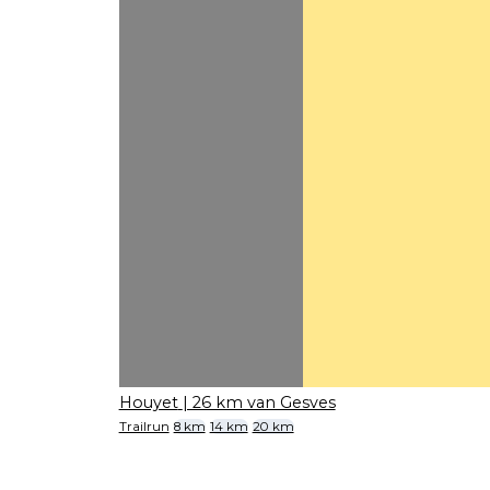
Houyet
| 26 km van Gesves
Trailrun
8 km
14 km
20 km