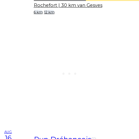
Rochefort
| 30 km van Gesves
6 km
12 km
AUG
16