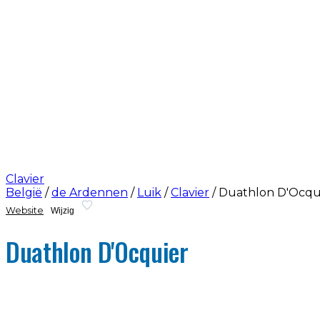
Clavier
België
/
de Ardennen
/
Luik
/
Clavier
/
Duathlon D'Ocqu
Website
Wijzig
Duathlon D'Ocquier