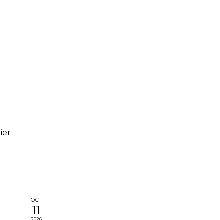
ier
OCT
11
2026