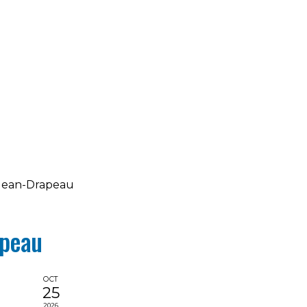
Jean-Drapeau
apeau
OCT
25
2026