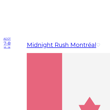
AOÛT
7-8
Midnight Rush Montréal
ve - sa