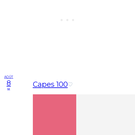
AOÛT
8
Capes 100
sa