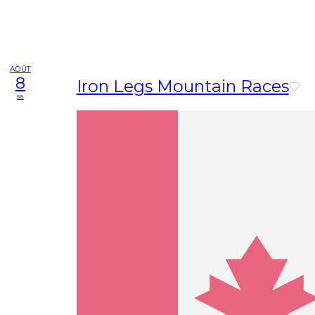
AOÛT
8
Iron Legs Mountain Races
sa