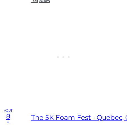
Trail
20 km
AOÛT
8
The 5K Foam Fest - Quebec,
sa