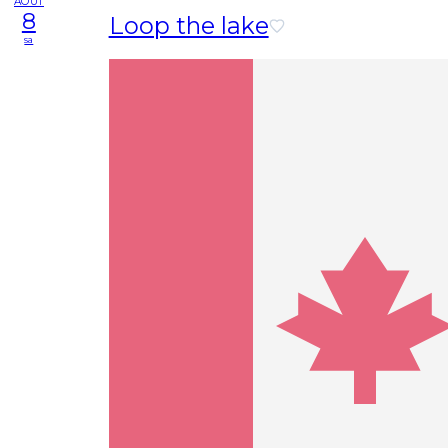
AOÛT
8
Loop the lake
sa