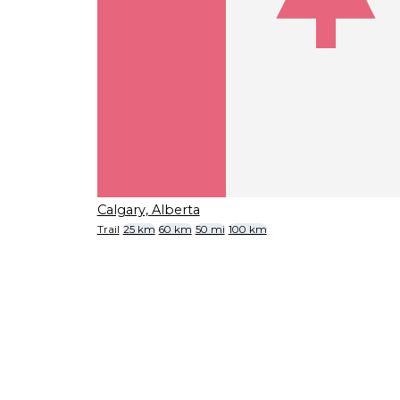
Calgary, Alberta
Trail
25 km
60 km
50 mi
100 km