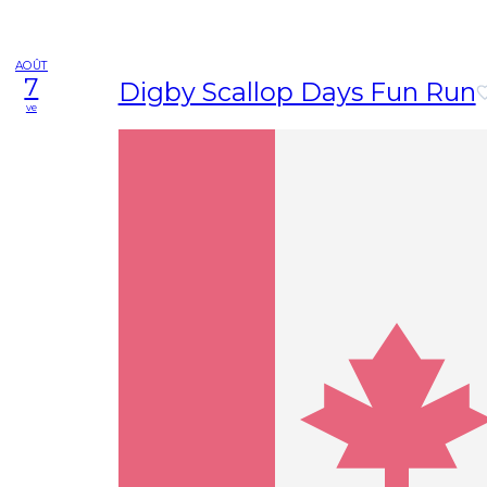
AOÛT
7
Digby Scallop Days Fun Run
ve