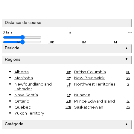
Distance de course
0 km
à
∞
All
10k
HM
M
Période
▲
Régions
▼
Alberta
British Columbia
187
186
Manitoba
New Brunswick
46
44
Newfoundland and
Northwest Territories
4
23
Labrador
Nova Scotia
Nunavut
41
Ontario
Prince Edward Island
369
17
Quebec
Saskatchewan
224
34
Yukon Territory
Catégorie
▲