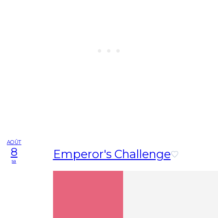
AOÛT
8
Emperor's Challenge
sa