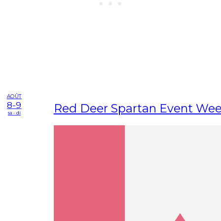
AOÛT
8-9
Red Deer Spartan Event We
sa - di