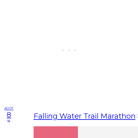
AOÛT
8
Falling Water Trail Marathon
sa