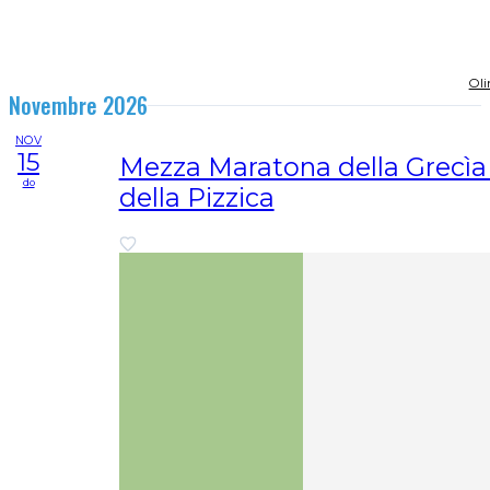
Oli
Novembre 2026
NOV
15
Mezza Maratona della Grecìa 
do
della Pizzica