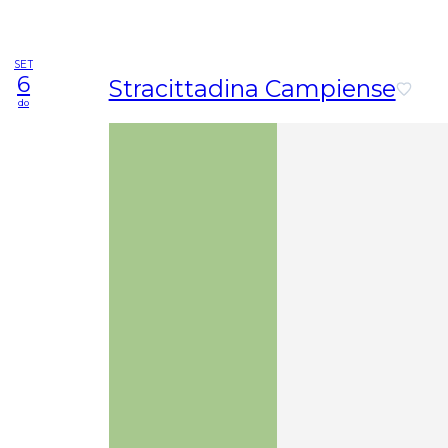
SET
6
Stracittadina Campiense
do