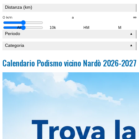
Distanza (km)
0 km
a
∞
All
10k
HM
M
Periodo
▲
Categoria
▲
Calendario Podismo vicino Nardò 2026-2027