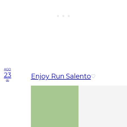
AGO
23
Enjoy Run Salento
do