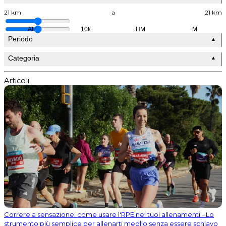
21 km
a
21 km
All
10k
HM
M
Periodo
▲
Categoria
▲
Articoli
Correre a sensazione: come usare l'RPE nei tuoi allenamenti - Lo
strumento più semplice per allenarti meglio senza essere schiavo