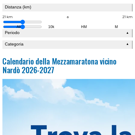
Distanza (km)
21 km
a
21 km
All
10k
HM
M
Periodo
▲
Categoria
▲
Calendario della Mezzamaratona vicino
Nardò 2026-2027