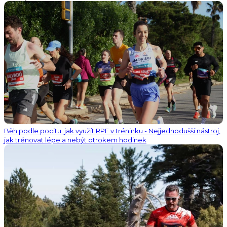
Běh podle pocitu: jak využít RPE v tréninku - Nejjednodušší nástroj,
jak trénovat lépe a nebýt otrokem hodinek