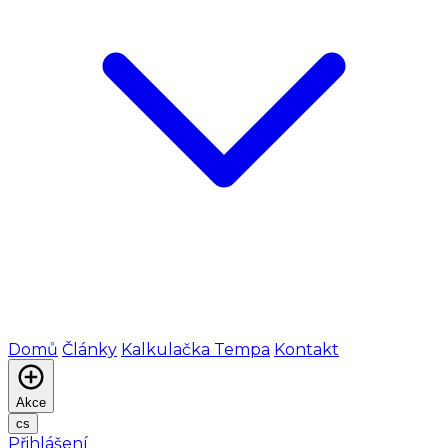
Domů
Články
Kalkulačka Tempa
Kontakt
Akce
cs
Přihlášení