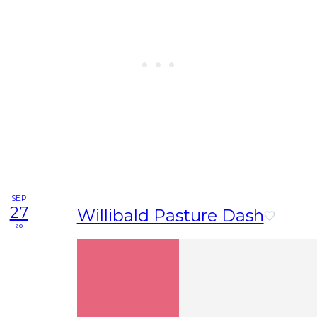
SEP
27
Willibald Pasture Dash
zo