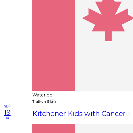
Waterloo
Trailrun
5 km
SEP
19
Kitchener Kids with Cancer
za