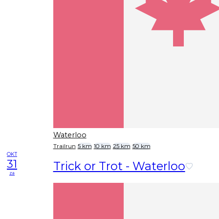
Waterloo
Trailrun
5 km
10 km
25 km
50 km
OKT
31
Trick or Trot - Waterloo
za