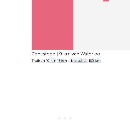
Conestogo
| 9 km van Waterloo
Trailrun
10 km
15 km
...
Marathon
160 km