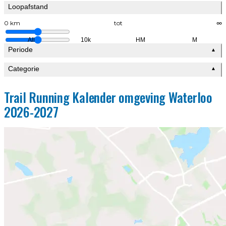
Loopafstand
0 km
tot
∞
All
10k
HM
M
Periode
▲
Categorie
▲
Trail Running Kalender omgeving Waterloo
2026-2027