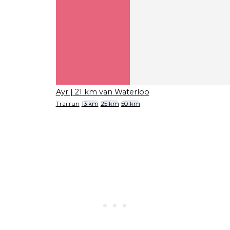
Ayr
| 21 km van Waterloo
Trailrun
13 km
25 km
50 km