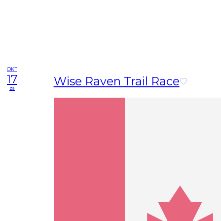
OKT
17
Wise Raven Trail Race
za