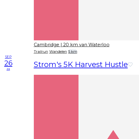
Cambridge
| 20 km van Waterloo
Trailrun
Wandelen
5 km
SEP
26
Strom's 5K Harvest Hustle
za