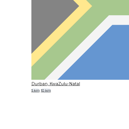
Durban, KwaZulu-Natal
5 km
10 km