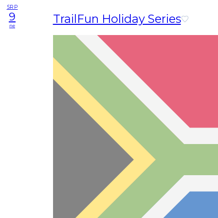
SRP
9
TrailFun Holiday Series
ne