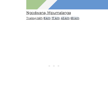
Ngodwana, Mpumalanga
Trailový běh
8 km
17 km
45 km
69 km