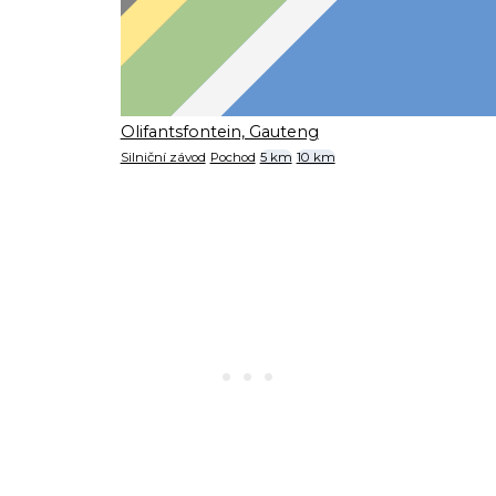
Olifantsfontein, Gauteng
Silniční závod
Pochod
5 km
10 km