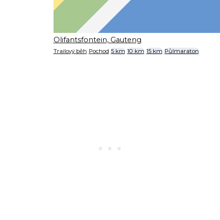
Olifantsfontein, Gauteng
Trailový běh
Pochod
5 km
10 km
15 km
Půlmaraton