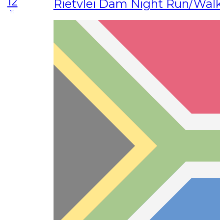
12
Rietvlei Dam Night Run/Wal
st