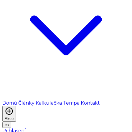
Domů
Články
Kalkulačka Tempa
Kontakt
Akce
cs
Přihlášení