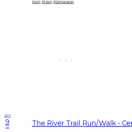
5 km
10 km
Půlmaraton
SRP
9
The River Trail Run/Walk - Ce
ne