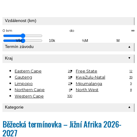
Vzdálenost (km)
0 km
do
∞
Vše
10k
½M
M
Termín závodu
▲
Kraj
▼
Eastern Cape
Free State
20
12
Gauteng
KwaZulu-Natal
58
39
Limpopo
Mpumalanga
21
9
Northern Cape
North West
6
8
Western Cape
100
Kategorie
▲
Běžecká termínovka – Jižní Afrika 2026-
2027