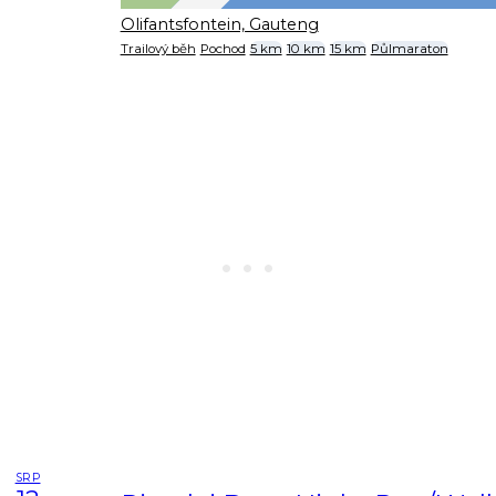
Olifantsfontein, Gauteng
Trailový běh
Pochod
5 km
10 km
15 km
Půlmaraton
SRP