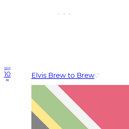
SRP
10
Elvis Brew to Brew
po