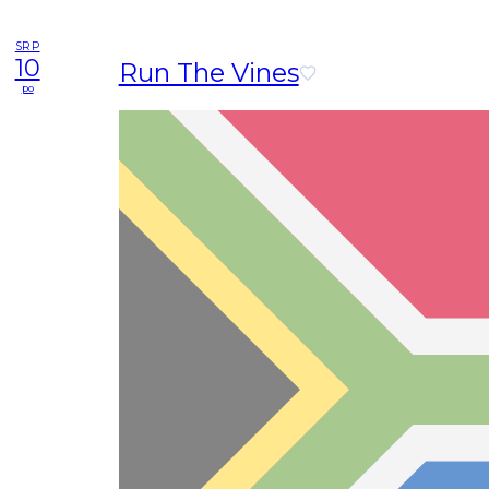
SRP
10
Run The Vines
po