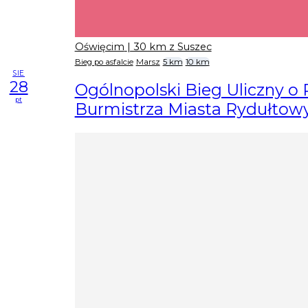
Oświęcim
| 30 km z Suszec
Bieg po asfalcie
Marsz
5 km
10 km
SIE
28
Ogólnopolski Bieg Uliczny o
pt
Burmistrza Miasta Rydułtow