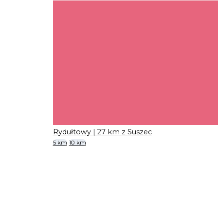
Rydułtowy
| 27 km z Suszec
5 km
10 km