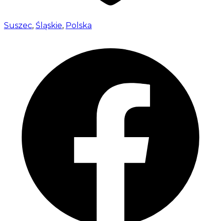
Suszec
,
Śląskie
,
Polska