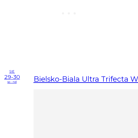
SIE
29-30
Bielsko-Biala Ultra Trifecta
so - nd