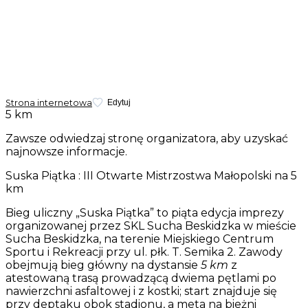
Strona internetowa
Edytuj
5 km
Zawsze odwiedzaj stronę organizatora, aby uzyskać
najnowsze informacje.
Suska Piątka : III Otwarte Mistrzostwa Małopolski na 5
km
Bieg uliczny „Suska Piątka” to piąta edycja imprezy
organizowanej przez SKL Sucha Beskidzka w mieście
Sucha Beskidzka, na terenie Miejskiego Centrum
Sportu i Rekreacji przy ul. płk. T. Semika 2. Zawody
obejmują bieg główny na dystansie
5 km
z
atestowaną trasą prowadzącą dwiema pętlami po
nawierzchni asfaltowej i z kostki; start znajduje się
przy deptaku obok stadionu, a meta na bieżni