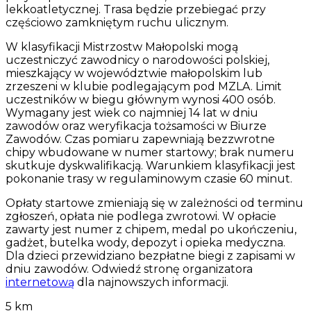
lekkoatletycznej. Trasa będzie przebiegać przy
częściowo zamkniętym ruchu ulicznym.
W klasyfikacji Mistrzostw Małopolski mogą
uczestniczyć zawodnicy o narodowości polskiej,
mieszkający w województwie małopolskim lub
zrzeszeni w klubie podlegającym pod MZLA. Limit
uczestników w biegu głównym wynosi 400 osób.
Wymagany jest wiek co najmniej 14 lat w dniu
zawodów oraz weryfikacja tożsamości w Biurze
Zawodów. Czas pomiaru zapewniają bezzwrotne
chipy wbudowane w numer startowy; brak numeru
skutkuje dyskwalifikacją. Warunkiem klasyfikacji jest
pokonanie trasy w regulaminowym czasie 60 minut.
Opłaty startowe zmieniają się w zależności od terminu
zgłoszeń, opłata nie podlega zwrotowi. W opłacie
zawarty jest numer z chipem, medal po ukończeniu,
gadżet, butelka wody, depozyt i opieka medyczna.
Dla dzieci przewidziano bezpłatne biegi z zapisami w
dniu zawodów. Odwiedź stronę organizatora
internetową
dla najnowszych informacji.
5 km