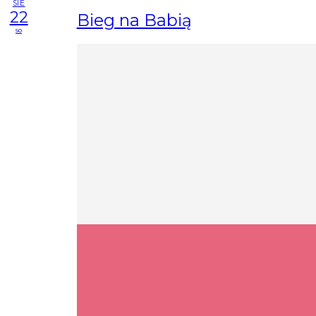
SIE
22
Bieg na Babią
so