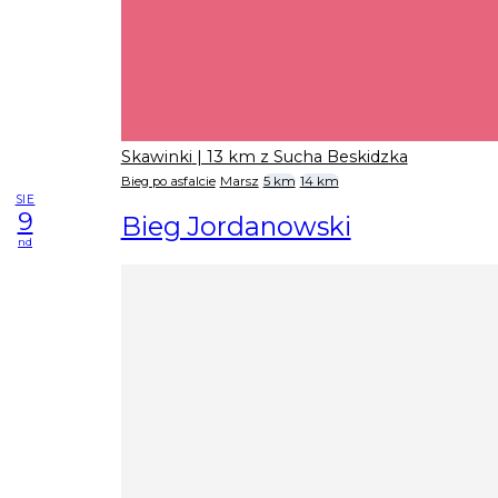
Skawinki
| 13 km z Sucha Beskidzka
Bieg po asfalcie
Marsz
5 km
14 km
SIE
9
Bieg Jordanowski
nd