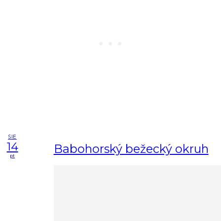
SIE
14
Babohorský bežecký okruh
pt