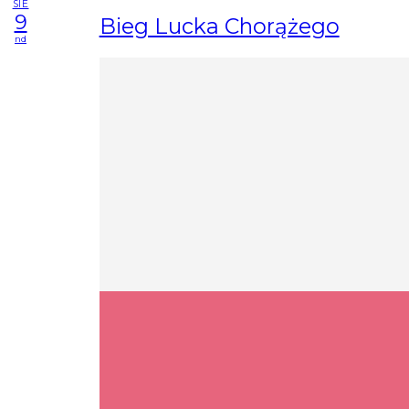
SIE
9
Bieg Lucka Chorążego
nd