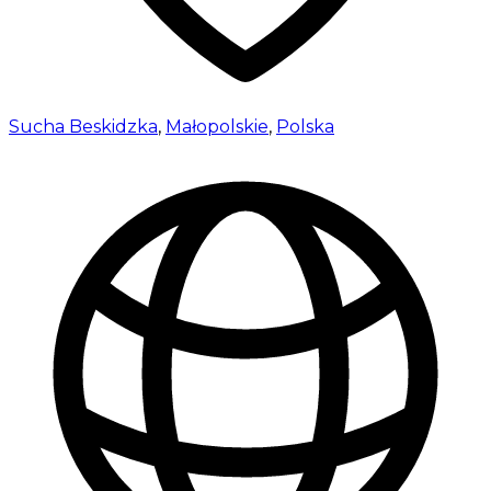
Sucha Beskidzka
,
Małopolskie
,
Polska