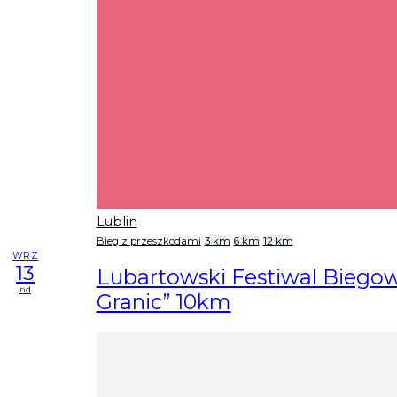
Lublin
Bieg z przeszkodami
3 km
6 km
12 km
WRZ
13
Lubartowski Festiwal Biego
nd
Granic” 10km