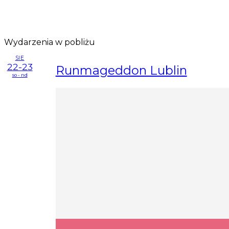
Wydarzenia w pobliżu
SIE
22-23
Runmageddon Lublin
so - nd