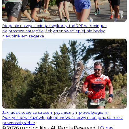
Bieganie na wyczucie: jak wykorzystać RPE w treningu -
Najprostsze narzędzie, żeby trenować lepiej, nie będąc
niewolnikiem zegarka
Jak radzić sobie ze stresem psychicznym przed biegiem -
Praktyczne wskazówki, jak opanować nerwy i stanąć na starcie z
pewnością siebie
© 2026 running.life - All Rights Reserved. |
O nas
|