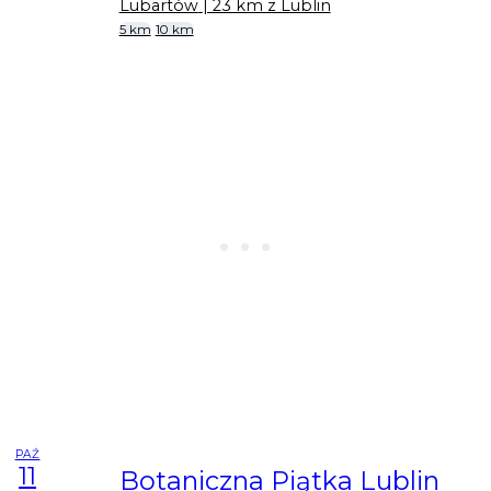
Lubartów
| 23 km z Lublin
5 km
10 km
PAŹ
11
Botaniczna Piątka Lublin