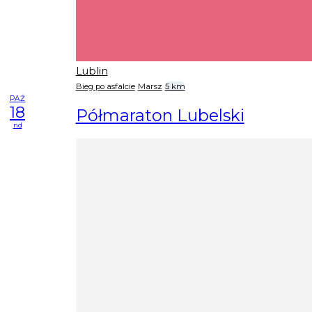
Lublin
Bieg po asfalcie
Marsz
5 km
PAŹ
18
Półmaraton Lubelski
nd