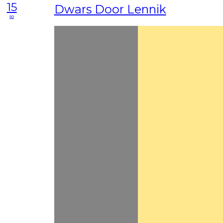
15
Dwars Door Lennik
so