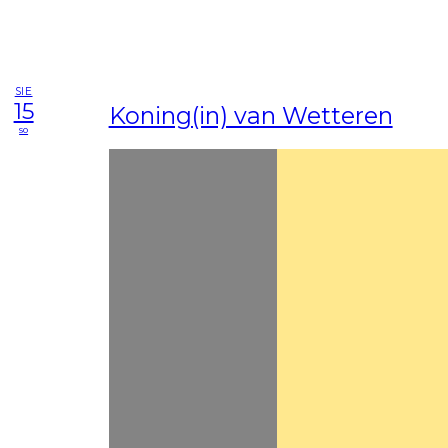
SIE
15
Koning(in) van Wetteren
so