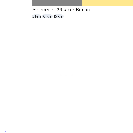
Assenede
| 29 km z Berlare
5 km
10 km
15 km
SIE