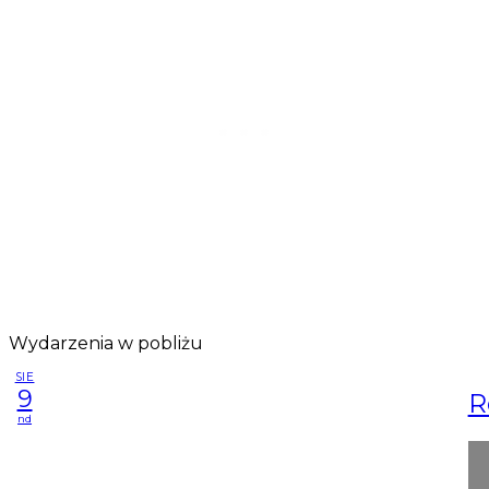
Wydarzenia w pobliżu
SIE
9
R
nd