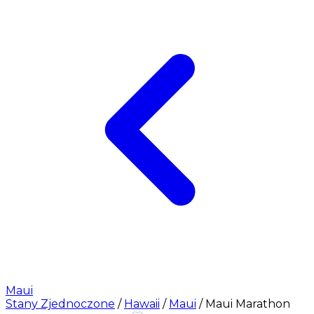
Maui
Stany Zjednoczone
/
Hawaii
/
Maui
/
Maui Marathon