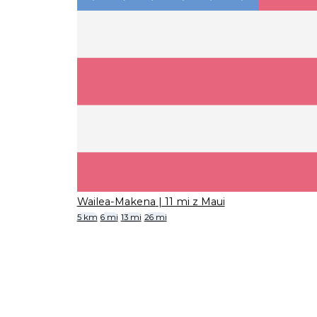
Wailea-Makena
| 11 mi z Maui
5 km
6 mi
13 mi
26 mi