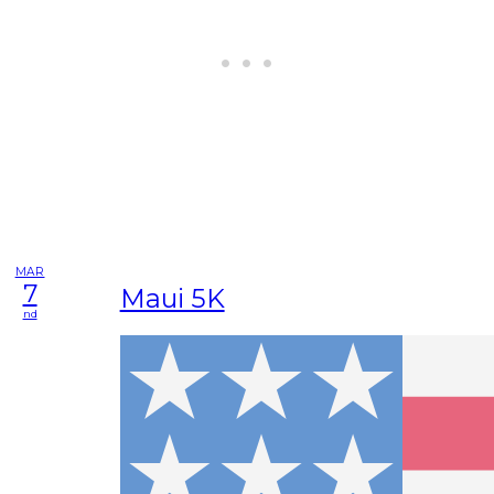
MAR
7
Maui 5K
nd