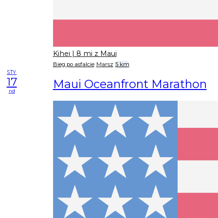
Kihei
| 8 mi z Maui
Bieg po asfalcie
Marsz
5 km
STY
17
Maui Oceanfront Marathon
nd