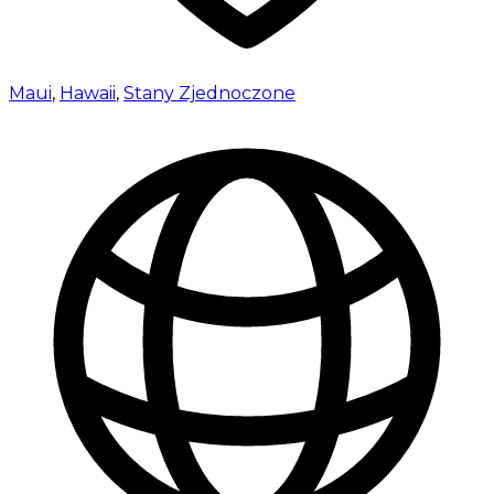
Maui
,
Hawaii
,
Stany Zjednoczone