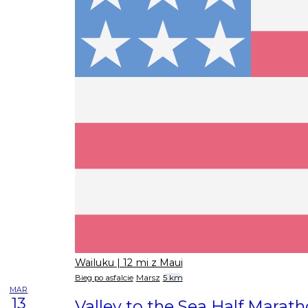
Wailuku
| 12 mi z Maui
Bieg po asfalcie
Marsz
5 km
MAR
13
Valley to the Sea Half Marat