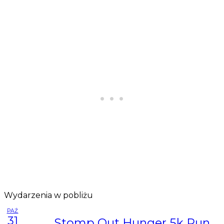
Wydarzenia w pobliżu
PAŹ
31
Stomp Out Hunger 5k Run