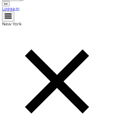
sv
Logga in
New York