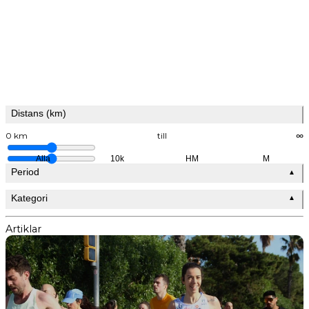
Distans (km)
0 km
till
∞
Alla
10k
HM
M
Period
▲
Kategori
▲
Artiklar