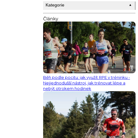
Kategorie
▲
Články
Běh podle pocitu: jak využít RPE v tréninku -
Nejjednodušší nástroj, jak trénovat lépe a
nebýt otrokem hodinek