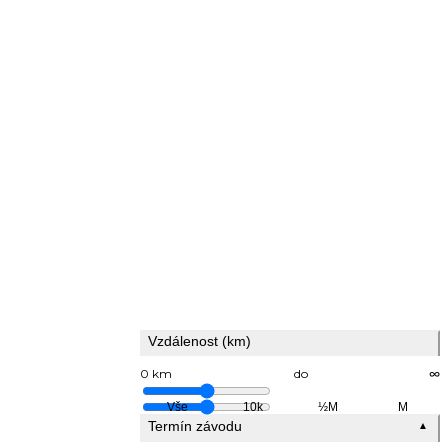
Vzdálenost (km)
0 km
do
∞
Vše
10k
½M
M
Termín závodu
▲