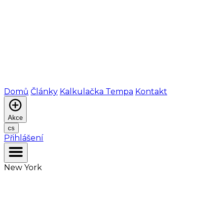
Domů
Články
Kalkulačka Tempa
Kontakt
Akce
cs
Přihlášení
New York