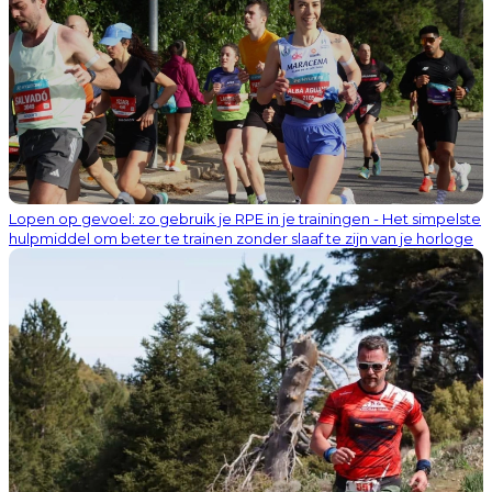
Lopen op gevoel: zo gebruik je RPE in je trainingen - Het simpelste
hulpmiddel om beter te trainen zonder slaaf te zijn van je horloge