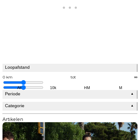
Loopafstand
0 km
tot
∞
All
10k
HM
M
Periode
▲
Categorie
▲
Artikelen