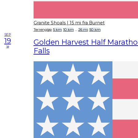
Granite Shoals
| 15 mi fra Burnet
Terrengløp
5 km
10 km
...
26 mi
50 km
SEP
19
Golden Harvest Half Maratho
lø
Falls